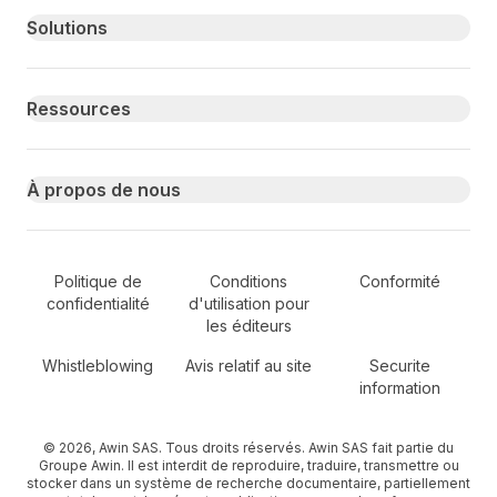
Primary footer navigation
Solutions
Ressources
À propos de nous
Secondary Footer Navigation
Politique de
Conditions
Conformité
confidentialité
d'utilisation pour
les éditeurs
Whistleblowing
Avis relatif au site
Securite
information
© 2026, Awin SAS. Tous droits réservés. Awin SAS fait partie du
Groupe Awin. Il est interdit de reproduire, traduire, transmettre ou
stocker dans un système de recherche documentaire, partiellement