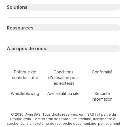
Primary footer navigation
Solutions
Ressources
À propos de nous
Secondary Footer Navigation
Politique de
Conditions
Conformité
confidentialité
d'utilisation pour
les éditeurs
Whistleblowing
Avis relatif au site
Securite
information
© 2026, Awin SAS. Tous droits réservés. Awin SAS fait partie du
Groupe Awin. Il est interdit de reproduire, traduire, transmettre ou
stocker dans un système de recherche documentaire, partiellement