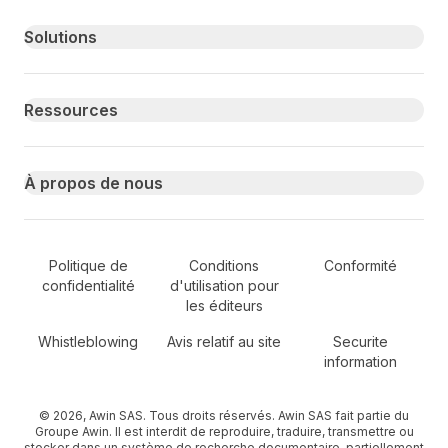
Primary footer navigation
Solutions
Ressources
À propos de nous
Secondary Footer Navigation
Politique de
Conditions
Conformité
confidentialité
d'utilisation pour
les éditeurs
Whistleblowing
Avis relatif au site
Securite
information
© 2026, Awin SAS. Tous droits réservés. Awin SAS fait partie du
Groupe Awin. Il est interdit de reproduire, traduire, transmettre ou
stocker dans un système de recherche documentaire, partiellement