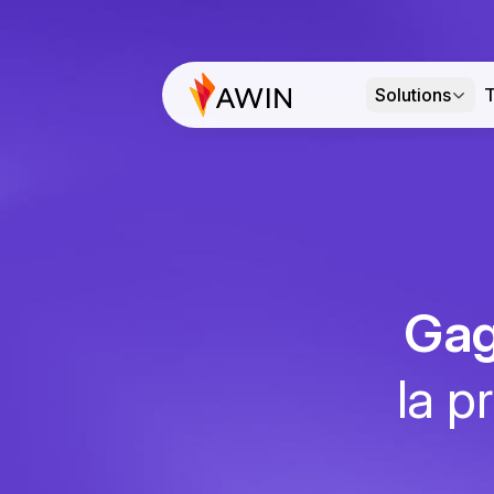
Solutions
T
Gag
la 