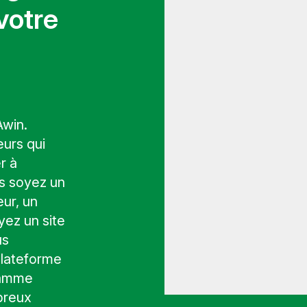
votre
Awin.
eurs qui
r à
s soyez un
eur, un
yez un site
us
plateforme
gamme
breux