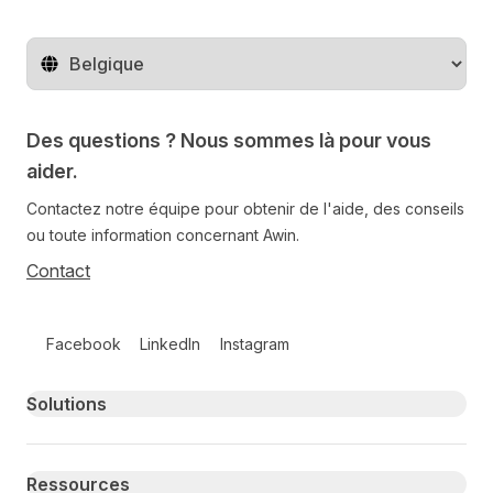
Changer de pays
Des questions ? Nous sommes là pour vous
aider.
Contactez notre équipe pour obtenir de l'aide, des conseils
ou toute information concernant Awin.
Contact
Follow us on social media
Facebook
LinkedIn
Instagram
Primary footer navigation
Solutions
Ressources