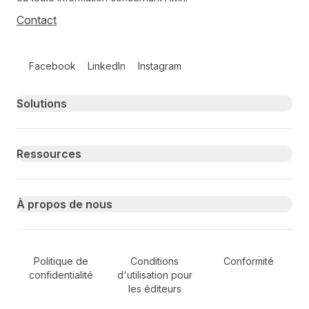
Contact
Follow us on social media
Facebook
LinkedIn
Instagram
Primary footer navigation
Solutions
Ressources
À propos de nous
Secondary Footer Navigation
Politique de
Conditions
Conformité
confidentialité
d'utilisation pour
les éditeurs