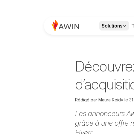
Solutions
T
Découvrez
d’acquisit
Rédigé par
Maura Reidy
le
31
Les annonceurs Aw
grâce à une offre 
Fiverr.