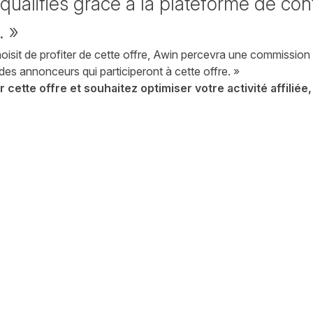
alifiés grâce à la plateforme de cont
. »
oisit de profiter de cette offre, Awin percevra une commission
des annonceurs qui participeront à cette offre. »
r cette offre et souhaitez optimiser votre activité affilié
witter
sur Facebook
ger sur LinkedIn