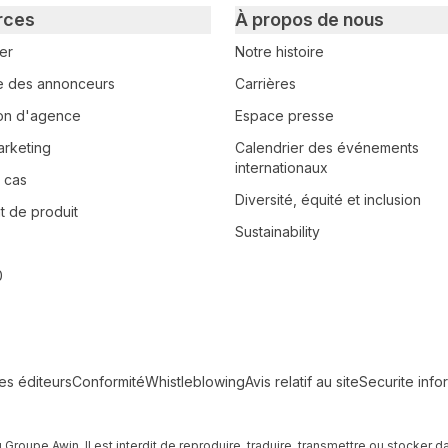
rces
À propos de nous
er
Notre histoire
e des annonceurs
Carrières
tion d'agence
Espace presse
arketing
Calendrier des événements
internationaux
 cas
Diversité, équité et inclusion
 de produit
Sustainability
0
les éditeurs
Conformité
Whistleblowing
Avis relatif au site
Securite info
u Groupe Awin. Il est interdit de reproduire, traduire, transmettre ou stocke