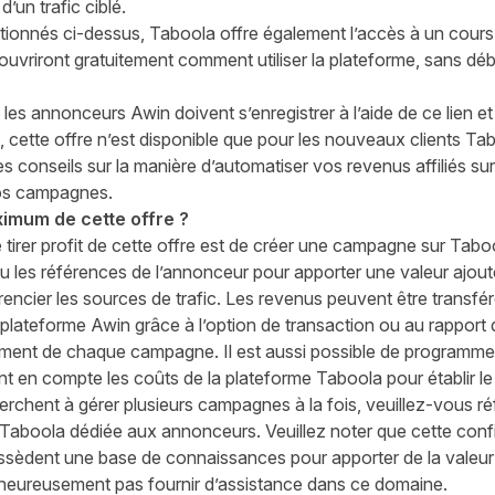
’un trafic ciblé.
ionnés ci-dessus, Taboola offre également l’accès à un cours e
uvriront gratuitement comment utiliser la plateforme, sans déb
, les annonceurs Awin doivent s’enregistrer à l’aide de
ce lien
et
cette offre n’est disponible que pour les nouveaux clients Tab
conseils sur la manière d’automatiser vos revenus affiliés sur
 vos campagnes.
imum de cette offre ?
 tirer profit de cette offre est de créer une campagne sur Taboola
u les
références
de l’annonceur pour apporter une valeur ajout
férencier les sources de trafic. Les revenus peuvent être trans
lateforme Awin grâce à l’option de transaction ou au rapport d
issement de chaque campagne. Il est aussi possible de programmer
t en compte les coûts de la plateforme Taboola pour établir le
rchent à gérer plusieurs campagnes à la fois, veuillez-vous r
 Taboola
dédiée aux annonceurs. Veuillez noter que cette configu
ssèdent une base de connaissances pour apporter de la valeur a
heureusement pas fournir d’assistance dans ce domaine.