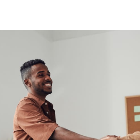
witter
sur Facebook
ger sur LinkedIn