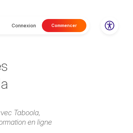
Connexion
Commencer
es
la
avec Taboola,
ormation en ligne