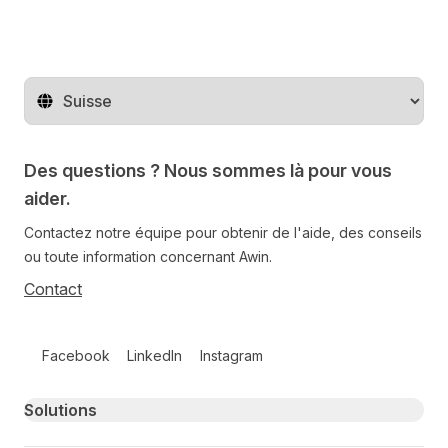
Changer de pays
Des questions ? Nous sommes là pour vous
aider.
Contactez notre équipe pour obtenir de l'aide, des conseils
ou toute information concernant Awin.
Contact
Follow us on social media
Facebook
LinkedIn
Instagram
Primary footer navigation
Solutions