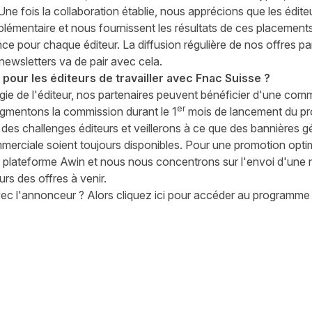
n. Une fois la collaboration établie, nous apprécions que les édi
lémentaire et nous fournissent les résultats de ces placement
ce pour chaque éditeur. La diffusion régulière de nos offres par
s newsletters va de pair avec cela.
pour les éditeurs de travailler avec Fnac Suisse ?
logie de l'éditeur, nos partenaires peuvent bénéficier d'une com
er
ugmentons la commission durant le 1
mois de lancement du pr
des challenges éditeurs et veillerons à ce que des bannières g
erciale soient toujours disponibles. Pour une promotion optim
la plateforme Awin et nous nous concentrons sur l'envoi d'une
urs des offres à venir.
vec l'annonceur ? Alors cliquez
ici
pour accéder au programme d'
witter
sur Facebook
ger sur LinkedIn