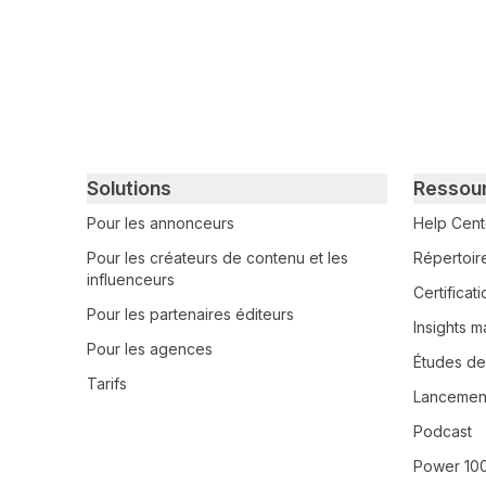
Primary footer navigation
Solutions
Ressou
Pour les annonceurs
Help Cent
Pour les créateurs de contenu et les
Répertoir
influenceurs
Certifica
Pour les partenaires éditeurs
Insights m
Pour les agences
Études de
Tarifs
Lancement
Podcast
Power 10