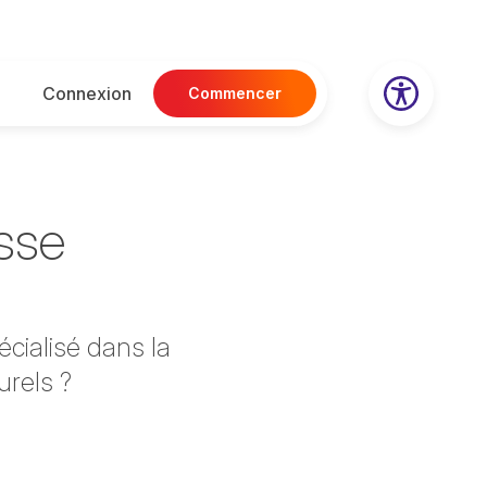
Connexion
Commencer
isse
écialisé dans la
urels ?