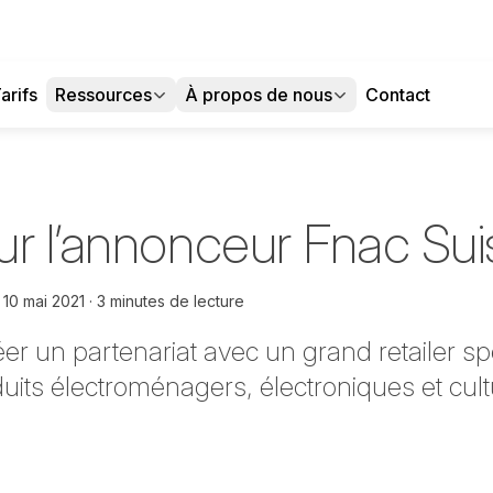
arifs
Ressources
À propos de nous
Contact
ur l’annonceur Fnac Su
e
10 mai 2021
3 minutes de lecture
er un partenariat avec un grand retailer sp
duits électroménagers, électroniques et cult
witter
sur Facebook
ger sur LinkedIn