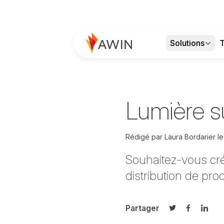
Solutions
T
Lumière s
Rédigé par
Laura Bordarier
l
Souhaitez-vous cré
distribution de pro
Partager
Partager sur T
Partager 
Parta