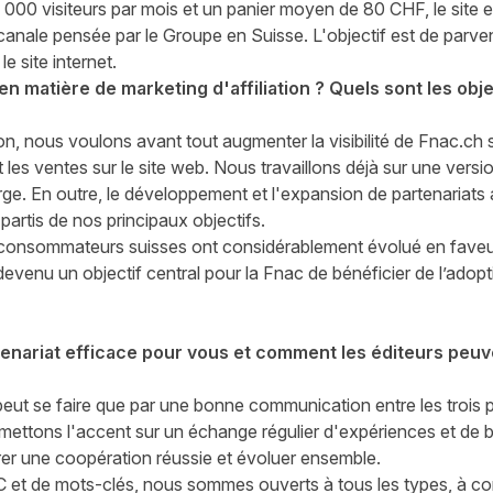
00 visiteurs par mois et un panier moyen de 80 CHF, le site
canale pensée par le Groupe en Suisse. L'objectif est de parve
le site internet.
en matière de marketing d'affiliation ? Quels sont les obj
ion, nous voulons avant tout augmenter la visibilité de
Fnac.ch
s
 les ventes sur le site web. Nous travaillons déjà sur une versi
arge. En outre, le développement et l'expansion de partenariats a
 partis de nos principaux objectifs.
 consommateurs suisses ont considérablement évolué en faveu
devenu un objectif central pour la Fnac de bénéficier de l’adop
enariat efficace pour vous et comment les éditeurs peuven
eut se faire que par une bonne communication entre les trois part
mettons l'accent sur un échange régulier d'expériences et de 
r une coopération réussie et évoluer ensemble.
 et de mots-clés, nous sommes ouverts à tous les types, à con