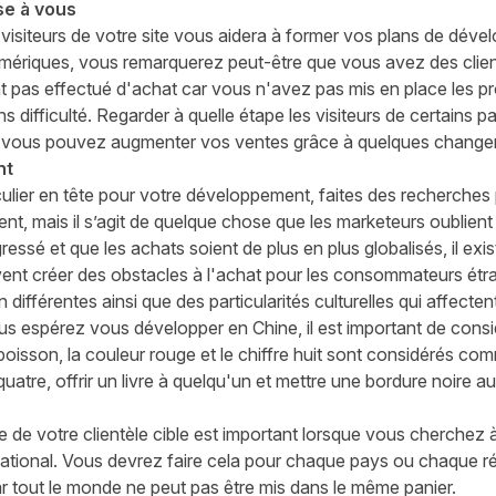
sse à vous
visiteurs de votre site vous aidera à former vos plans de déve
riques, vous remarquerez peut-être que vous avez des client
nt pas effectué d'achat car vous n'avez pas mis en place les 
ans difficulté. Regarder
à
quelle
étape
les visiteurs de certains 
 vous pouvez augmenter vos ventes grâce à quelques changem
ent
ulier en tête pour votre développement, fa
i
tes des recherches 
ent, mais
il s’agit de
quelque chose que les marketeurs oublient 
essé et que les achats soient de plus en plus globalisés, il
exis
vent créer des obstacles à l'achat pour les consommateurs étra
ifférentes ainsi que des particularités culturelles qui affect
us espérez vous développer en Chine, il est important de consi
poisson, la couleur rouge et le chiffre huit sont considérés c
quatre, offrir un livre à quelqu'un et mettre une bordure noire 
 de votre clientèle cible est important lorsque vous cherchez à
ational
. Vous devrez faire cela pour chaque pays ou chaque 
ar tout le monde ne peut pas être mis dans le même panier.