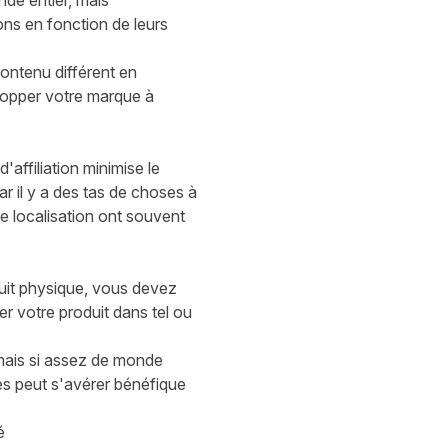
nde entier, mais
ons
en fonction de
leurs
ontenu différent en
elopper votre marque à
affiliation minimise le
r il y a des tas de choses à
de localisation ont souvent
duit physique, vous devez
er votre produit dans tel ou
ais si assez de monde
es peut s'avérer bénéfique
hé