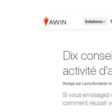
Solutions
T
Dix conse
activité d'a
Rédigé par
Laura Bordarier l
Si vous envisagez 
comment réussir vo