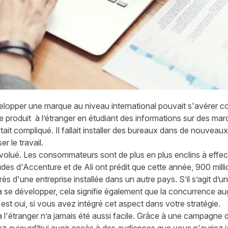
elopper une marque
au niveau
international p
ouvait
s'avérer c
re
produit à
l’étranger en
étudiant
des informations sur des mar
tait compliqué. Il fallait installer des bureaux dans de nouvea
r le travail.
évolué. Les consommateurs sont de plus en plus
enclins à effe
udes
d'Accenture et de Ali ont prédit que cette année, 900 mil
rès d'une entreprise installée dans un autre pays.
S’il s’agit
d’
un
à se développer, cela signifie également que la concurrence a
est oui, si vous avez intégré cet aspect dans votre stratégie.
 l'étranger
n’a jamais été aussi facile.
G
râce à une campagne 