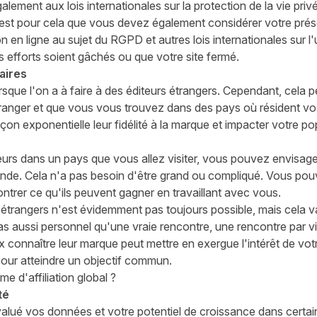
ement aux lois internationales sur la protection de la vie privée,
est pour cela que vous devez également considérer votre prése
 en ligne au sujet du
RGPD et autres lois internationales sur l'
 efforts soient gâchés ou que votre site fermé.
naires
rsque l'on a à faire à des éditeurs étrangers. Cependant, cela p
ranger et que vous vous trouvez dans des pays où résident vos 
açon exponentielle leur fidélité à la marque et impacter votre po
eurs dans un pays que vous allez visiter, vous pouvez envisage
e. Cela n'a pas besoin d'être grand ou compliqué. Vous pouvez
ntrer ce qu'ils peuvent gagner en travaillant avec vous.
 étrangers n'est évidemment pas toujours possible, mais
cela v
as aussi personnel qu'une vraie rencontre, une rencontre par 
x connaître leur marque peut mettre en exergue l'intérêt de vot
pour atteindre un objectif commun.
 d'affiliation global ?
ité
alué vos données et votre potentiel de croissance dans certai