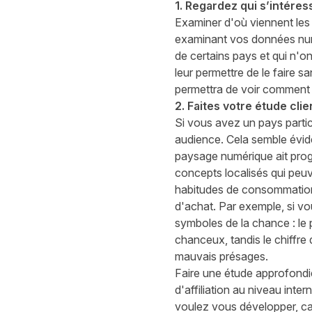
1. Regardez qui s’intére
Examiner
d'où viennent les 
examinant vos données numé
de certains pays et qui n'o
leur permettre de le faire s
permettra de voir comment
2. Faites votre étude cli
Si vous avez un pays partic
audience. Cela semble évid
paysage
numérique ait progr
concepts localisés qui peu
habitudes de consommation d
d'achat. Par exemple, si vo
symboles de la chance : le 
chanceux, tandis le chiffre 
mauvais présages.
Faire une étude approfondie
d'affiliation
au niveau intern
voulez vous développer
, c