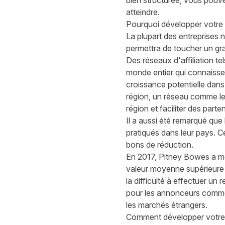
bien structurée, vous pouv
atteindre.
Pourquoi développer votre p
La plupart des entreprises
n
permettra
de toucher un g
D
es réseaux d'affiliation 
monde entier qui connaiss
croissance potentielle dan
région, un réseau comme l
région
et faciliter des part
Il a
aussi
été
remarqué
que
pratiqués dans leur pays. C
bons de réduction.
En 2017,
Pitney Bowes a m
valeur moyenne supérieure 
la difficulté à effectuer un 
pour les annonceurs comme
les marc
h
és étrangers.
Comment développer votre act