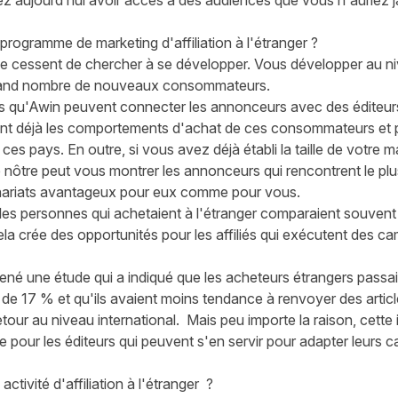
ez
aujourd’hui
avoir accès à des audiences que vous n'auriez j
rogramme de marketing d'affiliation à l'étranger ?
e ces
s
ent de chercher à se développer
.
Vous
développer
au ni
rand nombre de nouveaux consommateurs.
tels qu'Awin peuvent connecter les annonceurs avec des éditeurs
ent déjà les comportements d'achat de
ce
s consommateurs
et 
s ces pays. En
outre
, si vous avez déjà établi la taille de votre
e
nôtre
peut vous montrer
les
annonceurs
qui rencontrent le pl
enariats avantageux pour
eux
comme pour
vous
.
les personnes qui achetaient à l'étranger comparaient souvent 
ela crée de
s
opportunités pour les affiliés qui exécutent des c
ené une étude
qui a indiqué que les acheteurs étrangers
passai
de 17 % et qu'ils avaient moins tendance à renvoyer des articl
retour
au niveau international
. Mais peu importe la raison
, c
ette
 pour les éditeurs
qui
peuvent s'en servir pour adapter leurs c
ivité d'affiliation à l'étranger
?