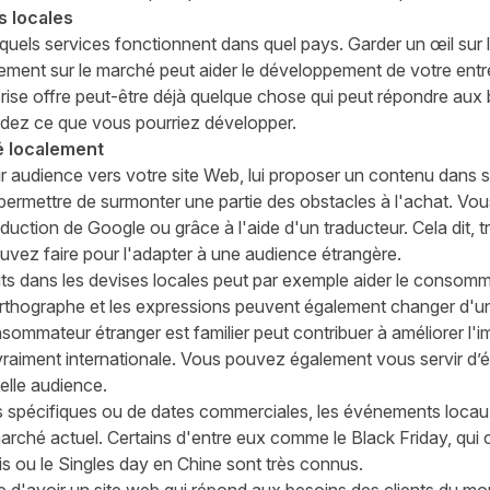
s locales
 quels services fonctionnent dans
quel
pays. Garder un
œil
sur 
lement sur le marché peut aider le développement de votre entre
rise
offre
peut-être déjà quelque chose qui peut répondre aux 
rdez ce que vous pourriez développer
.
é localement
ur audience vers votre site Web, lui proposer un contenu
dans s
 permettre de
surmonter
une partie des obstacles à l'achat. 
raduction de Google ou grâce à l'aide d'un traducteur. Cela dit, t
uvez faire pour l'adapter
à une audience étrangère
.
its dans les devises locales peut par exemple aider le consomm
'orthographe et les expressions peuvent également chang
er
d'un
sommateur étranger est familier peut contribuer à améliorer l
 vraiment internationale. Vous pouvez également
vous servir d’
é
elle audience.
riés spécifiques ou de dates commerciales, les événements loca
 marché actuel. Certains d'entre eux comme le Black Friday, q
s ou le Singles day en Chine sont très connus.