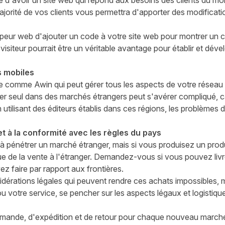
ile d'avoir un site web qui répond aux besoins des clients du mo
jorité de vos clients
vous permettra d'apporter des modificati
ur web d'ajouter un code à votre site web pour montrer un c
visiteur pourrait être un véritable avantage pour établir et dév
s mobiles
 comme Awin qui peut gérer tous les aspects de votre réseau d'
cer seul dans des marchés étrangers peut s'avérer compliqué, ca
utilisant des éditeurs établis dans ces régions, les problèmes 
 et à la conformité avec les règles du pays
 à pénétrer un marché étranger, mais si vous produisez un pro
que de la vente à l'étranger. Demandez-vous si vous pouvez livr
ez faire
par rapport aux frontières.
dérations légales qui peuvent rendre ces achats impossibles,
m
ou votre service,
se pencher sur les aspects légaux et logistiqu
mmande, d'expédition et de retour pour chaque nouveau marc