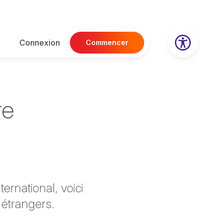
Connexion
Commencer
re
nternational, voici
 étrangers.