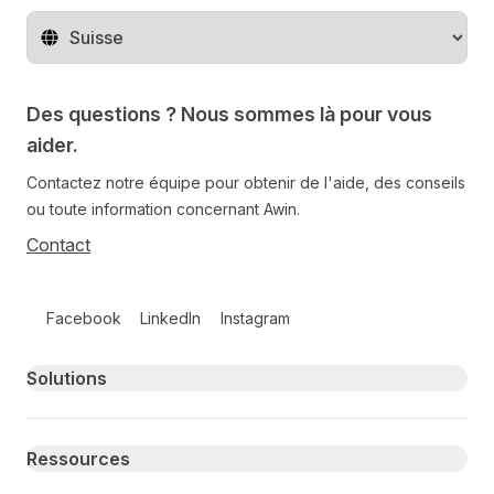
Changer de pays
Des questions ? Nous sommes là pour vous
aider.
Contactez notre équipe pour obtenir de l'aide, des conseils
ou toute information concernant Awin.
Contact
Follow us on social media
Facebook
LinkedIn
Instagram
Primary footer navigation
Solutions
Ressources