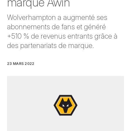
marque Awin
Wolverhampton a augmenté ses
abonnements de fans et généré
+510 % de revenus entrants grâce à
des partenariats de marque.
23 MARS 2022
Rédigé par
Lee Metters
le
3 minutes de lecture