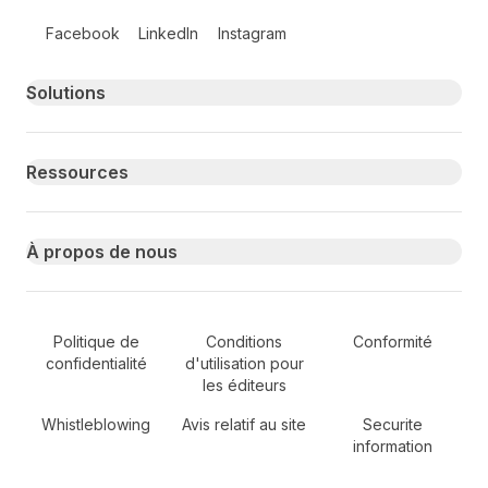
Follow us on social media
Facebook
LinkedIn
Instagram
Primary footer navigation
Solutions
Ressources
À propos de nous
Secondary Footer Navigation
Politique de
Conditions
Conformité
confidentialité
d'utilisation pour
les éditeurs
Whistleblowing
Avis relatif au site
Securite
information