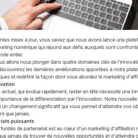
ntes mises à jour
, vous savez que nous avons lancé une plate
ting numérique qui répond aux défis auxquels sont confronté
nde entier.
ous allons nous plonger dans quatre domaines clés de l'innovat
découvrirez les dernières améliorations apportées à notre pla
es et redéfinir la façon dont vous abordez le marketing d'affil
ovation
actuel, qui évolue rapidement, rester en tête nécessite une i
ortance de la différenciation par l'innovation. Notre nouvell
st un changement significatif qui vous permet d'atteindre vos ob
ent que jamais.
iats puissants
unités de partenariat est au cœur d'un marketing d'affiliation r
e que jamais de trouver de nouvelles opportunités et d'atteindre