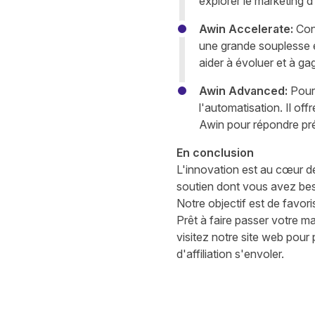
explorer le marketing d
Awin Accelerate
:
Conç
une grande souplesse e
aider à évoluer et à ga
Awin Advanced
:
Pour 
l'automatisation. Il off
Awin pour répondre pr
En conclusion
L'innovation est au cœur de
soutien dont vous avez besoi
Notre objectif est de favori
Prêt à faire passer votre ma
visitez notre site web
pour p
d'affiliation s'envoler.