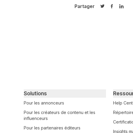
Partager
Partager sur T
Partager 
Parta
Primary footer navigation
Solutions
Ressou
Pour les annonceurs
Help Cent
Pour les créateurs de contenu et les
Répertoir
influenceurs
Certifica
Pour les partenaires éditeurs
Insights m