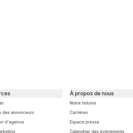
witter
sur Facebook
ger sur LinkedIn
rces
À propos de nous
er
Notre histoire
e des annonceurs
Carrières
tion d'agence
Espace presse
arketing
Calendrier des événements