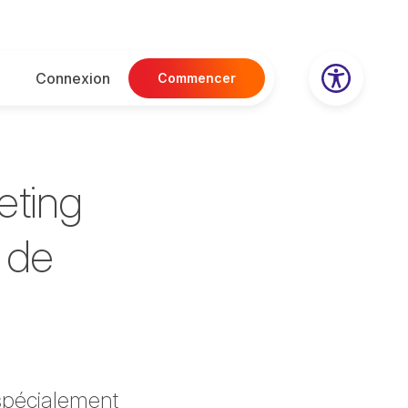
Connexion
Commencer
eting
r de
 spécialement