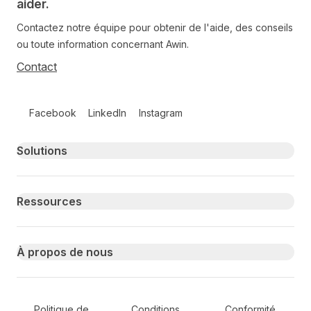
aider.
Contactez notre équipe pour obtenir de l'aide, des conseils
ou toute information concernant Awin.
Contact
Follow us on social media
Facebook
LinkedIn
Instagram
Primary footer navigation
Solutions
Ressources
À propos de nous
Secondary Footer Navigation
Politique de
Conditions
Conformité