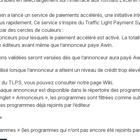
onibles en téléchargement sur l’interface aux formats Excel et
Awin a lancé un
service de paiements accélérés
, une initiative i
lus rapidement. Ce service s’inspire du Traffic Light Payment S
par des cercles de couleurs :
onceurs pour lesquels le paiement accéléré est activé. La tota
x éditeurs avant même que l’annonceur paye Awin.
ns validées seront versées dès que l’annonceur aura payé Aw
isé lorsque l’annonceur a atteint un niveau de crédit trop élevé
et du TLPS, vous pouvez consulter notre
page Wiki
.
aque annonceur est disponible dans le répertoire des programm
l’onglet « Annonceurs », les programmes sont filtrées comme suit
es programmes déjà rejoints par l’éditeur
»
rammes » (les programmes qui n’ont pas encore été rejoints par l