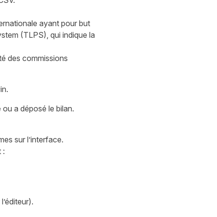
 CSV.
nternationale ayant pour but
ystem (TLPS), qui indique la
lité des commissions
in.
 ou a déposé le bilan.
es sur l’interface.
 :
’éditeur).