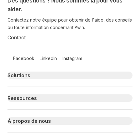
Des questions ? Nous sommes là pour vous
aider.
Contactez notre équipe pour obtenir de l'aide, des conseils
ou toute information concernant Awin.
Contact
Follow us on social media
Facebook
LinkedIn
Instagram
Primary footer navigation
Solutions
Ressources
À propos de nous