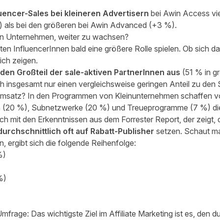
uencer-Sales bei kleineren Advertisern
bei Awin Access vi
) als bei den größeren bei Awin Advanced (+3 %).
nen Unternehmen, weiter zu wachsen?
en InfluencerInnen bald eine größere Rolle spielen. Ob sich d
ich zeigen.
en Großteil der sale-aktiven PartnerInnen aus
(51 % in g
 insgesamt nur einen vergleichsweise geringen Anteil zu den 
r Umsatz? In den Programmen von Kleinunternehmen schaffen v
 (20 %), Subnetzwerke (20 %) und Treueprogramme (7 %) die
ch mit den Erkenntnissen aus dem Forrester Report, der zeigt,
rchschnittlich oft auf Rabatt-Publisher
setzen. Schaut ma
, ergibt sich die folgende Reihenfolge:
%)
%)
Umfrage: Das wichtigste Ziel im Affiliate Marketing ist es, den d