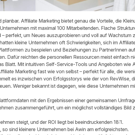
d planbar. Affiliate Marketing bietet genau die Vorteile, die Kl
m Unternehmen mit maximal 100 Mitarbeitenden. Flache Struktu
– perfekt, um Neues auszuprobieren und voll auf Wachstum z
 hatten kleine Unternehmen oft Schwierigkeiten, sich im Affili
lattformen zu bespielen und Beziehungen zu PartnerInnen aufz
 Dafür reichten die personellen Ressourcen meist einfach ni
 Blatt. Mit intuitiven Self-Service-Tools und Angeboten wie Aw
iliate Marketing fast wie von selbst – perfekt für alle, die wen
immelt es inzwischen von Erfolgsstorys wie der von
RevWise, d
euen. Weniger bekannt ist dagegen, wie diese Unternehmen mi
attformdaten mit den Ergebnissen einer
gemeinsamen Umfrage 
ehmen zusammengeführt, um ein möglichst vollständiges Bild 
hmen steigt, und der ROI liegt bei beeindruckenden 18:1.
so sind kleinere Unternehmen bei Awin am erfolgreichsten.