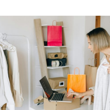
 teilen
edIn teilen