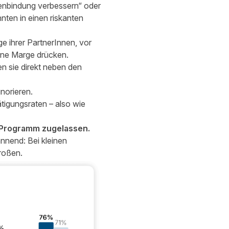
enbindung verbessern“ oder
ten in einen riskanten
e ihrer PartnerInnen, vor
igene Marge drücken.
 sie direkt neben den
norieren.
tigungsraten – also wie
m Programm zugelassen.
nnend: Bei kleinen
roßen.