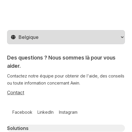
Changer de pays
Des questions ? Nous sommes là pour vous
aider.
Contactez notre équipe pour obtenir de l'aide, des conseils
ou toute information concernant Awin.
Contact
Follow us on social media
Facebook
LinkedIn
Instagram
Primary footer navigation
Solutions