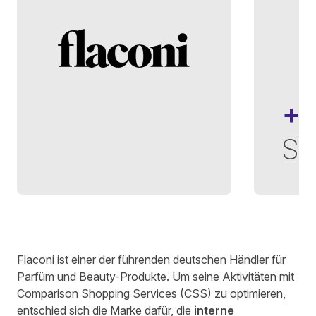
+
Sa
Verfasst von
Morena Batz
am
2 Minuten zum Lesen
Flaconi ist einer der führenden deutschen Händler für
Parfüm und Beauty-Produkte. Um seine Aktivitäten mit
Comparison Shopping Services (CSS) zu optimieren,
entschied sich die Marke dafür, die
interne