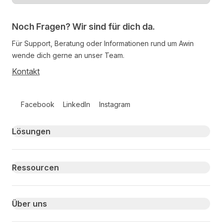
Noch Fragen? Wir sind für dich da.
Für Support, Beratung oder Informationen rund um Awin
wende dich gerne an unser Team.
Kontakt
Follow us on social media
Facebook
LinkedIn
Instagram
Primary footer navigation
Lösungen
Ressourcen
Über uns