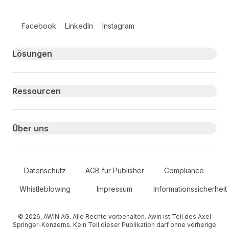
Follow us on social media
Facebook
LinkedIn
Instagram
Primary footer navigation
Lösungen
Ressourcen
Über uns
Secondary Footer Navigation
Datenschutz
AGB für Publisher
Compliance
Whistleblowing
Impressum
Informationssicherheit
© 2026, AWIN AG. Alle Rechte vorbehalten. Awin ist Teil des Axel
Springer-Konzerns. Kein Teil dieser Publikation darf ohne vorherige