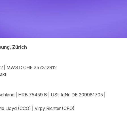
sung, Zürich
.912 | MWST: CHE 357312912
akt
schland | HRB 75459 B | USt-IdNr. DE 209981705 |
id Lloyd (CCO) | Virpy Richter (CFO)