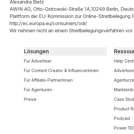
Alexandra Bietz
AWIN AG, Otto-Ostrowski-Straße 1A,10249 Berlin, Deuts
Plattform der EU-Kommission zur Online-Streitbeilegung 
http://ec.europa.eu/consumers/odr/
Wir nehmen nicht an einem Streitbeilegungsverfahren vor e
Primary footer navigation
Lösungen
Ressou
Für Advertiser
Help Cent
Für Content Creator & InfluencerInnen
Advertise
Für Affiliate-PartnerInnen
Agenturzer
Für Agenturen
Markteinb
Preise
Case Stud
Product R
Podcast
Power 10