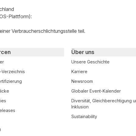
chland
(OS-Plattform):
iner Verbraucherschlichtungsstelle teil.
rcen
Über uns
er
Unsere Geschichte
r-Verzeichnis
Karriere
tifizierung
Newsroom
licke
Globaler Event-Kalender
ies
Diversität, Gleichberechtigung 
Inklusion
eleases
Sustainability
0