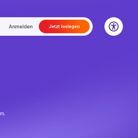
Anmelden
Jetzt loslegen
um.