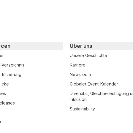
rcen
Über uns
er
Unsere Geschichte
r-Verzeichnis
Karriere
tifizierung
Newsroom
licke
Globaler Event-Kalender
ies
Diversität, Gleichberechtigung 
Inklusion
eleases
Sustainability
0