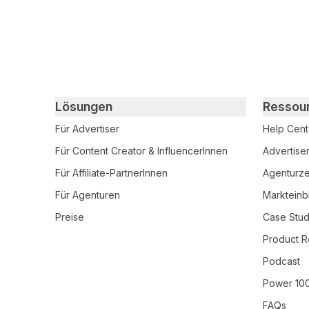
Primary footer navigation
Lösungen
Ressou
Für Advertiser
Help Cent
Für Content Creator & InfluencerInnen
Advertise
Für Affiliate-PartnerInnen
Agenturzer
Für Agenturen
Markteinb
Preise
Case Stud
Product R
Podcast
Power 10
FAQs