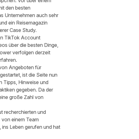
äppchen. Vor über einem
mit den besten
das Unternehmen auch sehr
und ein Reisemagazin
erer
Case Study
.
bten TikTok Account
eos über die besten Dinge,
ower verfolgen derzeit
rfahren.
e von Angeboten für
tartet, ist die Seite nun
n Tipps, Hinweise und
aktiken gegeben. Da der
 eine große Zahl von
ut recherchierten und
de von einem Team
, ins Leben gerufen und hat