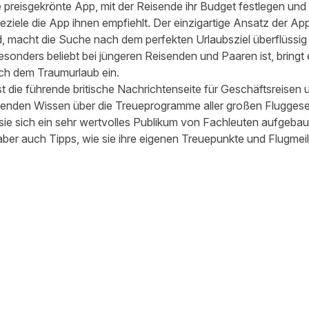
ne preisgekrönte App, mit der Reisende ihr Budget festlegen un
iele die App ihnen empfiehlt. Der einzigartige Ansatz der App,
, macht die Suche nach dem perfekten Urlaubsziel überflüssig 
 besonders beliebt bei jüngeren Reisenden und Paaren ist, bringt
ch dem Traumurlaub ein.
ist die führende britische Nachrichtenseite für Geschäftsreis
senden Wissen über die Treueprogramme aller großen Fluggese
ie sich ein sehr wertvolles Publikum von Fachleuten aufgebaut
ber auch Tipps, wie sie ihre eigenen Treuepunkte und Flugme
 teilen
edIn teilen