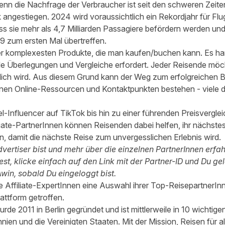
nn die Nachfrage der Verbraucher ist seit den schweren Zeit
angestiegen. 2024 wird voraussichtlich ein Rekordjahr für Fl
ass sie mehr als 4,7 Milliarden Passagiere befördern werden un
9 zum ersten Mal übertreffen.
er komplexesten Produkte, die man kaufen/buchen kann. Es ha
le Überlegungen und Vergleiche erfordert. Jeder Reisende möch
lich wird. Aus diesem Grund kann der Weg zum erfolgreichen 
enen Online-Ressourcen und Kontaktpunkten bestehen - viele 
l-Influencer auf TikTok bis hin zu einer führenden Preisvergl
iliate-PartnerInnen können Reisenden dabei helfen, ihr nächst
n, damit die nächste Reise zum unvergesslichen Erlebnis wird.
ertiser bist und mehr über die einzelnen PartnerInnen erfah
, klicke einfach auf den Link mit der Partner-ID und Du gel
Awin, sobald Du eingeloggt bist.
Affiliate-ExpertInnen eine Auswahl ihrer Top-ReisepartnerIn
ttform getroffen.
urde 2011 in Berlin gegründet und ist mittlerweile in 10 wichtige
nien und die Vereinigten Staaten. Mit der Mission, Reisen für a