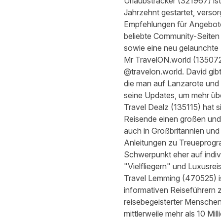
Urlaubstracker
(
321967
) i
Jahrzehnt gestartet, versor
Empfehlungen für Angebote
beliebte Community-Seiten
sowie eine neu gelaunchte
Mr TravelON.world
(
13507
@travelon.world. David gib
die man auf Lanzarote und 
seine Updates, um mehr übe
Travel Dealz
(
135115
) hat 
Reisende einen großen und 
auch in Großbritannien und
Anleitungen zu Treueprogra
Schwerpunkt eher auf indivi
"Vielfliegern" und Luxusrei
Travel Lemming
(
470525
) 
informativen Reiseführern 
reisebegeisterter Menschen
mittlerweile mehr als 10 Mil