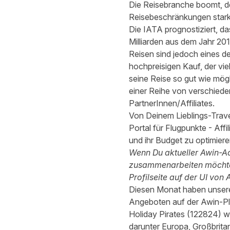
Die Reisebranche boomt, de
Reisebeschränkungen stark 
Die
IATA
prognostiziert, d
Milliarden aus dem Jahr 201
Reisen sind jedoch eines d
hochpreisigen Kauf, der vie
seine Reise so gut wie mög
einer Reihe von verschied
PartnerInnen/Affiliates.
Von Deinem Lieblings-Trave
Portal für Flugpunkte - Aff
und ihr Budget zu optimiere
Wenn Du aktueller Awin-Adv
zusammenarbeiten möchtest
Profilseite auf der UI von 
Diesen Monat haben unsere 
Angeboten auf der Awin-Pla
Holiday Pirates
(
122824
) w
darunter Europa, Großbritan