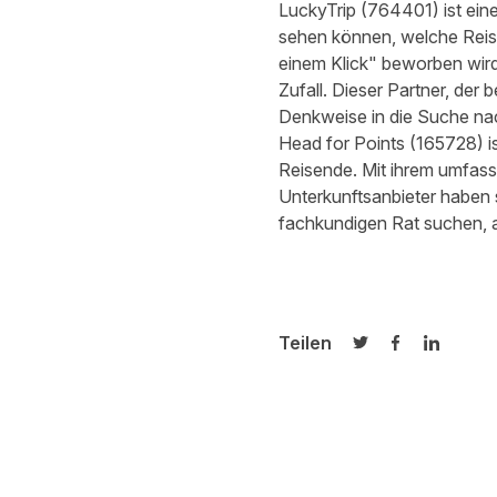
LuckyTrip
(
764401
) ist ei
sehen können, welche Reisez
einem Klick" beworben wird
Zufall. Dieser Partner, der
Denkweise in die Suche na
Head for Points
(
165728
) 
Reisende. Mit ihrem umfas
Unterkunftsanbieter haben s
fachkundigen Rat suchen, a
Teilen
Auf Twitter teilen
Auf Facebook
Auf Link