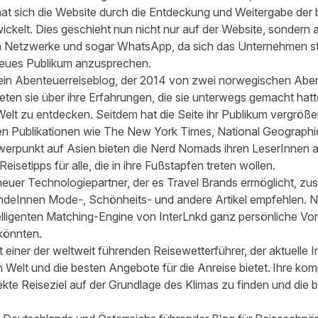
at sich die Website durch die Entdeckung und Weitergabe der
ickelt. Dies geschieht nun nicht nur auf der Website, sondern 
en Netzwerke und sogar WhatsApp, da sich das Unternehmen st
reues Publikum anzusprechen.
t ein Abenteuerreiseblog, der 2014 von zwei norwegischen Abe
teten sie über ihre Erfahrungen, die sie unterwegs gemacht hat
elt zu entdecken. Seitdem hat die Seite ihr Publikum vergrößer
 Publikationen wie The New York Times, National Geographic 
rpunkt auf Asien bieten die Nerd Nomads ihren LeserInnen au
eisetipps für alle, die in ihre Fußstapfen treten wollen.
n neuer Technologiepartner, der es Travel Brands ermöglicht, z
KundeInnen Mode-, Schönheits- und andere Artikel empfehlen. 
elligenten Matching-Engine von InterLnkd ganz persönliche Vor
 könnten.
st einer der weltweit führenden Reisewetterführer, der aktuelle
n Welt und die besten Angebote für die Anreise bietet. Ihre k
kte Reiseziel auf der Grundlage des Klimas zu finden und die b