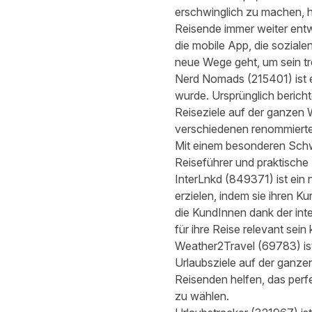
erschwinglich zu machen, h
Reisende immer weiter entw
die mobile App, die sozial
neue Wege geht, um sein t
Nerd Nomads
(
215401
) is
wurde. Ursprünglich berich
Reiseziele auf der ganzen W
verschiedenen renommierten
Mit einem besonderen Schwe
Reiseführer und praktische R
InterLnkd
(
849371
) ist ei
erzielen, indem sie ihren 
die KundInnen dank der int
für ihre Reise relevant sein
Weather2Travel
(
69783
) i
Urlaubsziele auf der ganze
Reisenden helfen, das perfe
zu wählen.