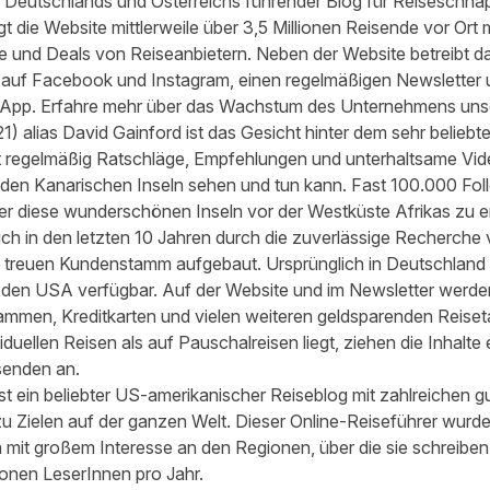
st Deutschlands und Österreichs führender Blog für Reiseschn
gt die Website mittlerweile über 3,5 Millionen Reisende vor Ort 
 und Deals von Reiseanbietern. Neben der Website betreibt 
 auf Facebook und Instagram, einen regelmäßigen Newsletter 
 App. Erfahre mehr über das Wachstum des Unternehmens uns
21
) alias David Gainford ist das Gesicht hinter dem sehr belie
t regelmäßig Ratschläge, Empfehlungen und unterhaltsame Vid
den Kanarischen Inseln sehen und tun kann. Fast 100.000 Foll
r diese wunderschönen Inseln vor der Westküste Afrikas zu e
sich in den letzten 10 Jahren durch die zuverlässige Recherch
treuen Kundenstamm aufgebaut. Ursprünglich in Deutschland ges
 den USA verfügbar. Auf der Website und im Newsletter werde
mmen, Kreditkarten und vielen weiteren geldsparenden Reiset
duellen Reisen als auf Pauschalreisen liegt, ziehen die Inhalte
senden an.
ist ein beliebter US-amerikanischer Reiseblog mit zahlreichen g
zu Zielen auf der ganzen Welt. Dieser Online-Reiseführer wur
 mit großem Interesse an den Regionen, über die sie schreiben
lionen LeserInnen pro Jahr.