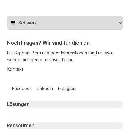
Region ändern
Noch Fragen? Wir sind für dich da.
Für Support, Beratung oder Informationen rund um Awin
wende dich gerne an unser Team.
Kontakt
Follow us on social media
Facebook
LinkedIn
Instagram
Primary footer navigation
Lösungen
Ressourcen