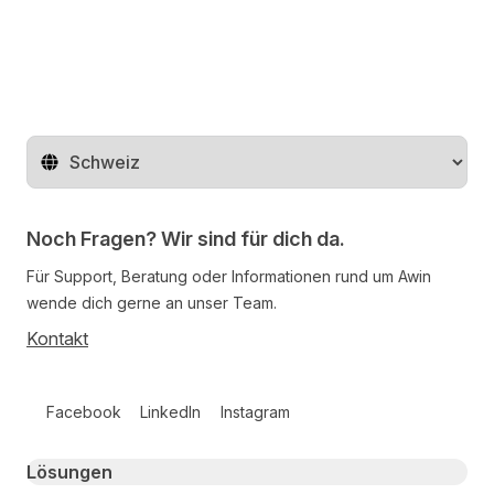
Region ändern
Noch Fragen? Wir sind für dich da.
Für Support, Beratung oder Informationen rund um Awin
wende dich gerne an unser Team.
Kontakt
Follow us on social media
Facebook
LinkedIn
Instagram
Primary footer navigation
Lösungen