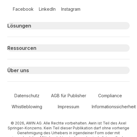
Follow us on social media
Facebook
LinkedIn
Instagram
Primary footer navigation
Lösungen
Ressourcen
Über uns
Secondary Footer Navigation
Datenschutz
AGB für Publisher
Compliance
Whistleblowing
Impressum
Informationssicherheit
© 2026, AWIN AG. Alle Rechte vorbehalten. Awin ist Teil des Axel
Springer-Konzerns. Kein Teil dieser Publikation darf ohne vorherige
Genehmigung des Urhebers in irgendeiner Form oder mit