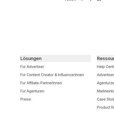
Auf Twitter teilen
Auf Facebook
Auf Link
Primary footer navigation
Lösungen
Ressou
Für Advertiser
Help Cent
Für Content Creator & InfluencerInnen
Advertise
Für Affiliate-PartnerInnen
Agenturzer
Für Agenturen
Markteinb
Preise
Case Stud
Product R