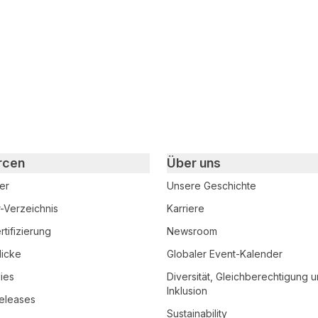
 teilen
edIn teilen
rcen
Über uns
er
Unsere Geschichte
r-Verzeichnis
Karriere
tifizierung
Newsroom
licke
Globaler Event-Kalender
ies
Diversität, Gleichberechtigung 
Inklusion
eleases
Sustainability