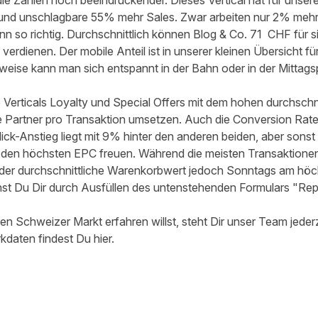
die Zahlen noch beeindruckender. Dieses Vertical hat für unser
und unschlagbare 55% mehr Sales. Zwar arbeiten nur 2% mehr 
 so richtig. Durchschnittlich können Blog & Co. 71 CHF für si
erdienen. Der mobile Anteil ist in unserer kleinen Übersicht f
weise kann man sich entspannt in der Bahn oder in der Mittags
Verticals Loyalty und Special Offers mit dem hohen durchsch
 Partner pro Transaktion umsetzen. Auch die Conversion Rate
lick-Anstieg liegt mit 9% hinter den anderen beiden, aber sonst 
er den höchsten EPC freuen. Während die meisten Transaktion
 der durchschnittliche Warenkorbwert jedoch Sonntags am höc
nnst Du Dir durch Ausfüllen des untenstehenden Formulars "R
 Schweizer Markt erfahren willst, steht Dir
unser Team
jeder
rkdaten findest Du
hier
.