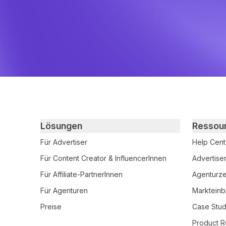
Primary footer navigation
Lösungen
Ressou
Für Advertiser
Help Cent
Für Content Creator & InfluencerInnen
Advertise
Für Affiliate-PartnerInnen
Agenturzer
Für Agenturen
Markteinb
Preise
Case Stud
Product R