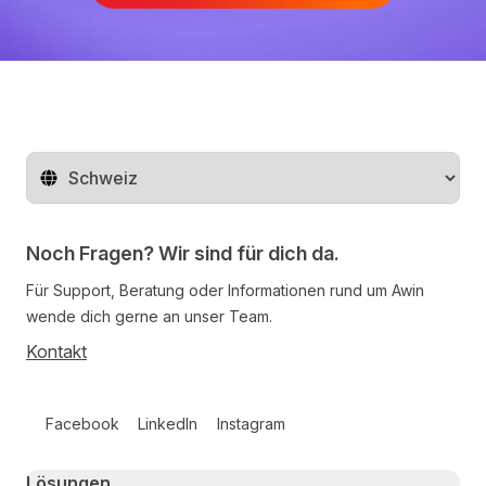
Region ändern
Noch Fragen? Wir sind für dich da.
Für Support, Beratung oder Informationen rund um Awin
wende dich gerne an unser Team.
Kontakt
Follow us on social media
Facebook
LinkedIn
Instagram
Primary footer navigation
Lösungen