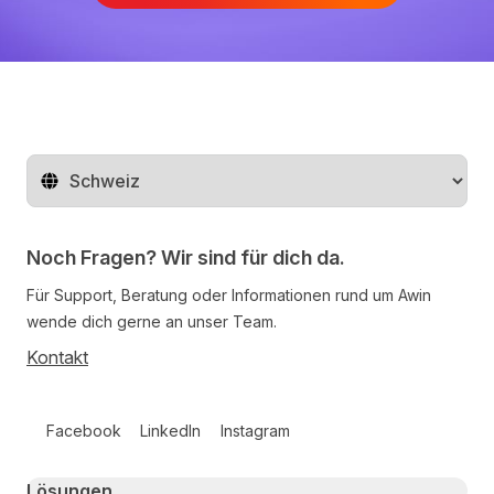
Region ändern
Noch Fragen? Wir sind für dich da.
Für Support, Beratung oder Informationen rund um Awin
wende dich gerne an unser Team.
Kontakt
Follow us on social media
Facebook
LinkedIn
Instagram
Primary footer navigation
Lösungen