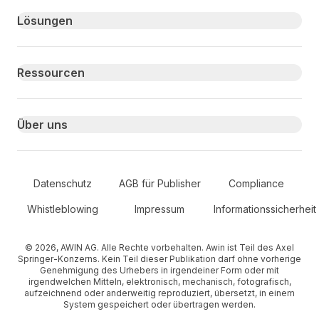
Primary footer navigation
Lösungen
Ressourcen
Über uns
Secondary Footer Navigation
Datenschutz
AGB für Publisher
Compliance
Whistleblowing
Impressum
Informationssicherheit
© 2026, AWIN AG. Alle Rechte vorbehalten. Awin ist Teil des Axel
Springer-Konzerns. Kein Teil dieser Publikation darf ohne vorherige
Genehmigung des Urhebers in irgendeiner Form oder mit
irgendwelchen Mitteln, elektronisch, mechanisch, fotografisch,
aufzeichnend oder anderweitig reproduziert, übersetzt, in einem
System gespeichert oder übertragen werden.