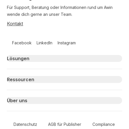
Für Support, Beratung oder Informationen rund um Awin
wende dich gerne an unser Team.
Kontakt
Follow us on social media
Facebook
LinkedIn
Instagram
Primary footer navigation
Lösungen
Ressourcen
Über uns
Secondary Footer Navigation
Datenschutz
AGB für Publisher
Compliance