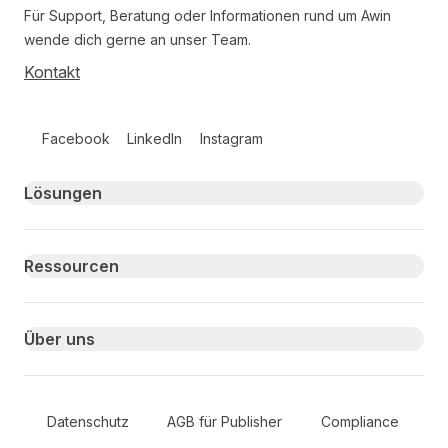
Für Support, Beratung oder Informationen rund um Awin
wende dich gerne an unser Team.
Kontakt
Follow us on social media
Facebook
LinkedIn
Instagram
Primary footer navigation
Lösungen
Ressourcen
Über uns
Secondary Footer Navigation
Datenschutz
AGB für Publisher
Compliance