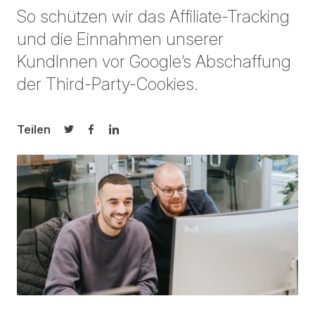
So schützen wir das
Affiliate
-Tracking
und die Einnahmen unserer
Kund
Inn
en vor
Google’s
Abschaffung
der
Third-Party-Cookies
.
Teilen
Auf Twitter teilen
Auf Facebook teilen
Auf LinkedIn teilen