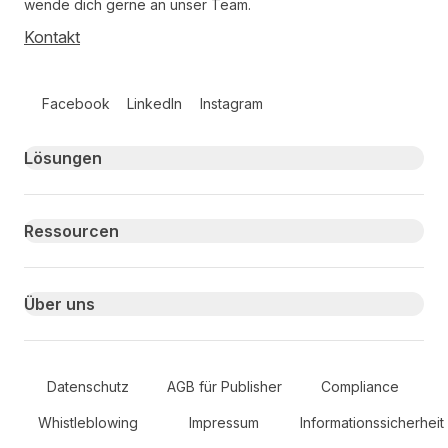
wende dich gerne an unser Team.
Kontakt
Follow us on social media
Facebook
LinkedIn
Instagram
Primary footer navigation
Lösungen
Ressourcen
Über uns
Secondary Footer Navigation
Datenschutz
AGB für Publisher
Compliance
Whistleblowing
Impressum
Informationssicherheit