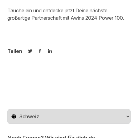
Tauche ein und entdecke jetzt Deine nächste
großartige Partnerschaft mit Awins 2024
Power 100
.
Teilen
Auf Twitter teilen
Auf Facebook teilen
Auf LinkedIn teilen
Region ändern
Noch Fragen? Wir sind für dich da.