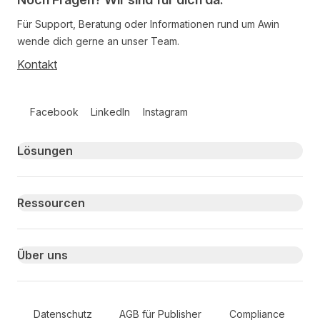
Für Support, Beratung oder Informationen rund um Awin
wende dich gerne an unser Team.
Kontakt
Follow us on social media
Facebook
LinkedIn
Instagram
Primary footer navigation
Lösungen
Ressourcen
Über uns
Secondary Footer Navigation
Datenschutz
AGB für Publisher
Compliance