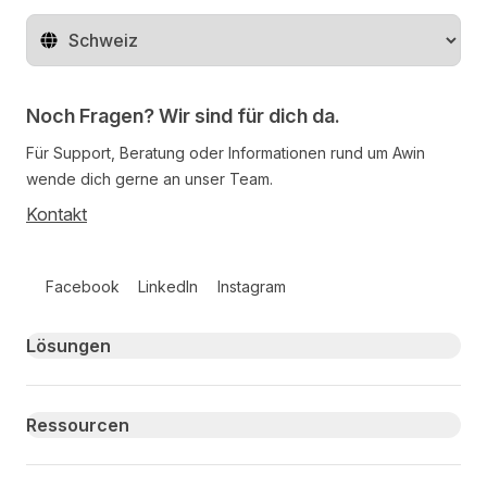
Region ändern
Noch Fragen? Wir sind für dich da.
Für Support, Beratung oder Informationen rund um Awin
wende dich gerne an unser Team.
Kontakt
Follow us on social media
Facebook
LinkedIn
Instagram
Primary footer navigation
Lösungen
Ressourcen