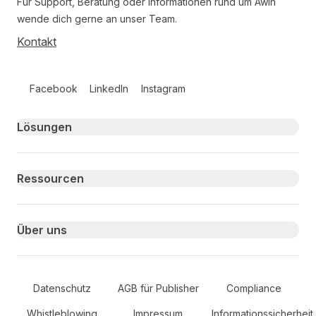
Für Support, Beratung oder Informationen rund um Awin
wende dich gerne an unser Team.
Kontakt
Follow us on social media
Facebook
LinkedIn
Instagram
Primary footer navigation
Lösungen
Ressourcen
Über uns
Secondary Footer Navigation
Datenschutz
AGB für Publisher
Compliance
Whistleblowing
Impressum
Informationssicherheit