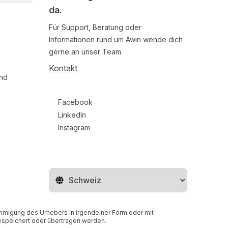
da.
Für Support, Beratung oder
Informationen rund um Awin wende dich
gerne an unser Team.
Kontakt
und
Follow us on social media
Facebook
LinkedIn
Instagram
Region ändern
nehmigung des Urhebers in irgendeiner Form oder mit
gespeichert oder übertragen werden.