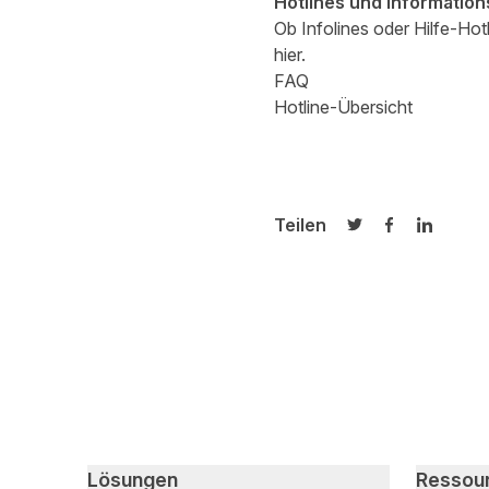
Hotlines und Informatio
Ob Infolines oder Hilfe-Ho
hier.
FAQ
Hotline-Übersicht
Teilen
Auf Twitter teilen
Auf Facebook
Auf Link
Primary footer navigation
Lösungen
Ressou