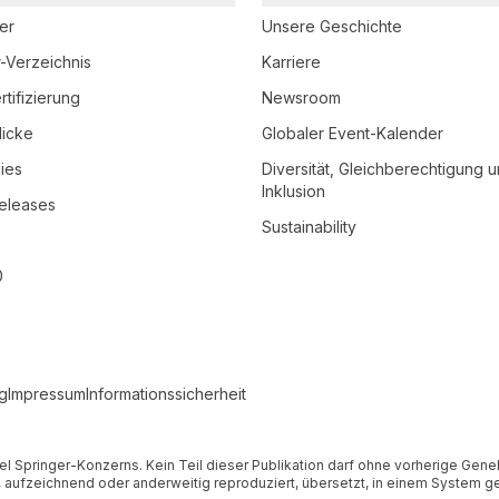
er
Unsere Geschichte
r-Verzeichnis
Karriere
tifizierung
Newsroom
licke
Globaler Event-Kalender
ies
Diversität, Gleichberechtigung 
Inklusion
eleases
Sustainability
0
g
Impressum
Informationssicherheit
xel Springer-Konzerns. Kein Teil dieser Publikation darf ohne vorherige Ge
h, aufzeichnend oder anderweitig reproduziert, übersetzt, in einem System 