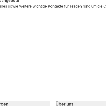
nsangebote
tlines sowie weitere wichtige Kontakte für Fragen rund um di
 teilen
edIn teilen
rcen
Über uns