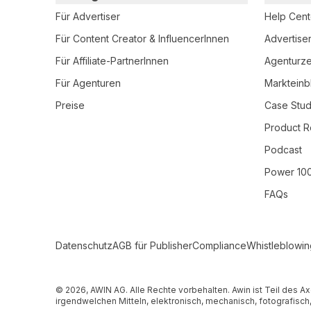
Für Advertiser
Help Cent
Für Content Creator & InfluencerInnen
Advertise
Für Affiliate-PartnerInnen
Agenturzer
Für Agenturen
Markteinb
Preise
Case Stud
Product R
Podcast
Power 10
FAQs
Secondary Footer Navigation
Datenschutz
AGB für Publisher
Compliance
Whistleblowin
© 2026, AWIN AG. Alle Rechte vorbehalten. Awin ist Teil des A
irgendwelchen Mitteln, elektronisch, mechanisch, fotografisc