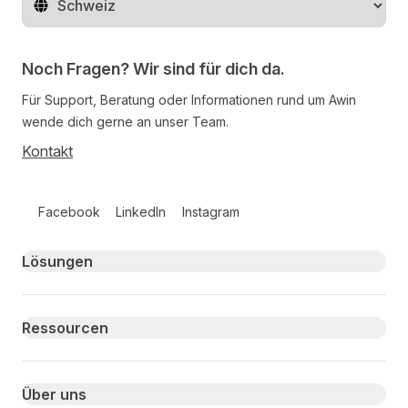
Region ändern
Noch Fragen? Wir sind für dich da.
Für Support, Beratung oder Informationen rund um Awin
wende dich gerne an unser Team.
Kontakt
Follow us on social media
Facebook
LinkedIn
Instagram
Primary footer navigation
Lösungen
Ressourcen
Über uns