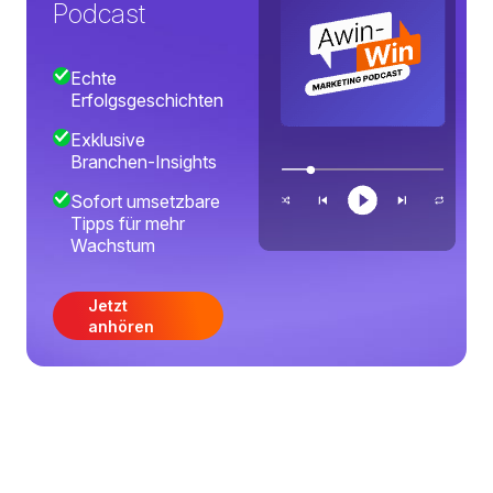
Podcast
Echte
Erfolgsgeschichten
Exklusive
Branchen-Insights
Sofort umsetzbare
Tipps für mehr
Wachstum
Jetzt
anhören