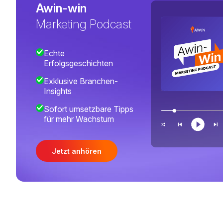
Awin-win
Marketing Podcast
Echte
Erfolgsgeschichten
Exklusive Branchen-
Insights
Sofort umsetzbare Tipps
für mehr Wachstum
Jetzt anhören