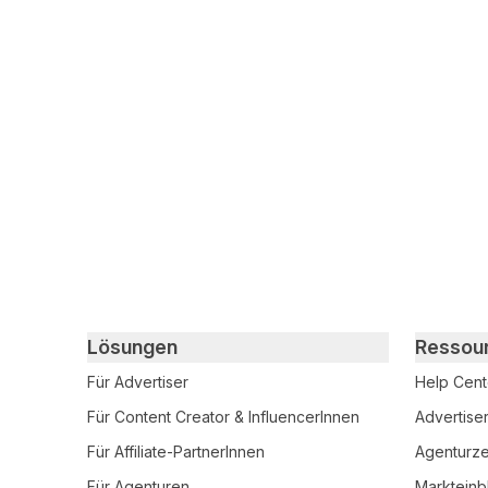
Primary footer navigation
Lösungen
Ressou
Für Advertiser
Help Cent
Für Content Creator & InfluencerInnen
Advertise
Für Affiliate-PartnerInnen
Agenturzer
Für Agenturen
Markteinb