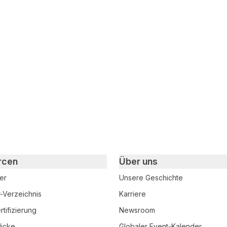
rcen
Über uns
er
Unsere Geschichte
r-Verzeichnis
Karriere
tifizierung
Newsroom
licke
Globaler Event-Kalender