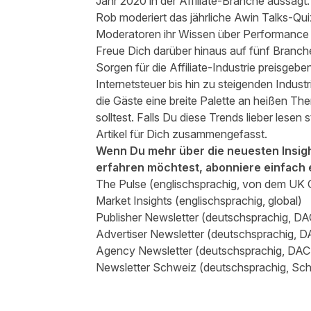
Jahr 2020 in der Affiliate-Branche aussagt.
Rob moderiert das jährliche Awin Talks-Qu
Moderatoren ihr Wissen über Performance M
Freue Dich darüber hinaus auf fünf Branch
Sorgen für die Affiliate-Industrie preisge
Internetsteuer bis hin zu steigenden Indus
die Gäste eine breite Palette an heißen T
solltest. Falls Du diese Trends lieber lesen
Artikel
für Dich zusammengefasst.
Wenn Du mehr über die neuesten Insigh
erfahren möchtest, abonniere einfach 
The Pulse
(englischsprachig, von dem UK C
Market Insights
(englischsprachig, global)
Publisher Newsletter
(deutschsprachig, DAC
Advertiser Newsletter
(deutschsprachig, DA
Agency Newsletter
(deutschsprachig, DAC
Newsletter Schweiz
(deutschsprachig, Sc