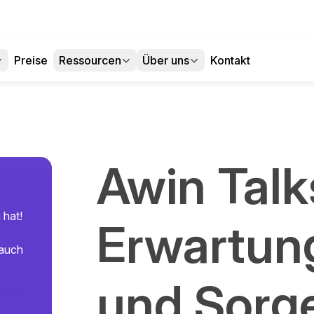
Preise
Ressourcen
Über uns
Kontakt
Awin Talk
 hat!
Erwartun
 auch
und Sorge