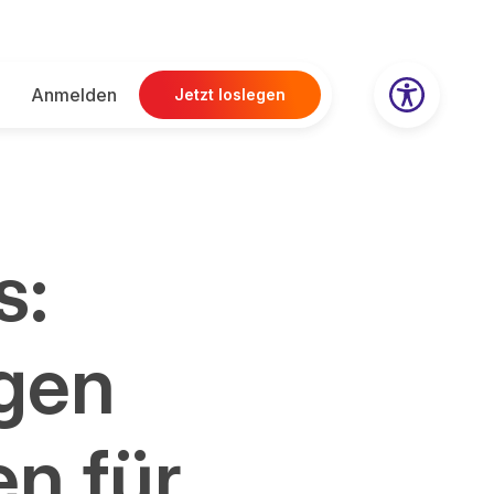
Anmelden
Jetzt loslegen
s:
gen
n für