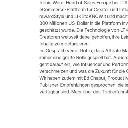
Robin Ward, Head of Sales Europe bei LTK, g
eCommerce-Plattform für Creator und Infl
rewardStyle und LIKEtoKNOW.it und machte
300 Millionen US-Dollar in die Plattform in
geschätzt wurde. Die Technologie von LTK h
Creatoren weltweit dabei geholfen, ihre L
Inhalte zu moetarisieren.
Im Gespräch verrät Robin, dass Affiliate 
immer eine große Rolle gespielt hat. Auße
geht darauf ein, wie Influencer und Perfo
verschmelzen und was die Zukunft für die 
Wir haben zudem mit Ed Chaput, Product M
Publisher-Empfehlungen gesprochen, die jet
verfügbar sind. Mehr über das Tool erfähr