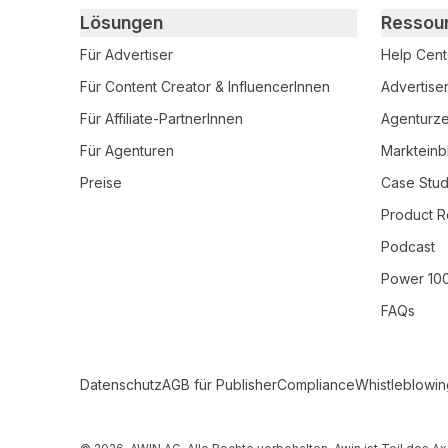
Primary footer navigation
Lösungen
Ressou
Für Advertiser
Help Cent
Für Content Creator & InfluencerInnen
Advertise
Für Affiliate-PartnerInnen
Agenturzer
Für Agenturen
Markteinb
Preise
Case Stud
Product R
Podcast
Power 10
FAQs
Secondary Footer Navigation
Datenschutz
AGB für Publisher
Compliance
Whistleblowin