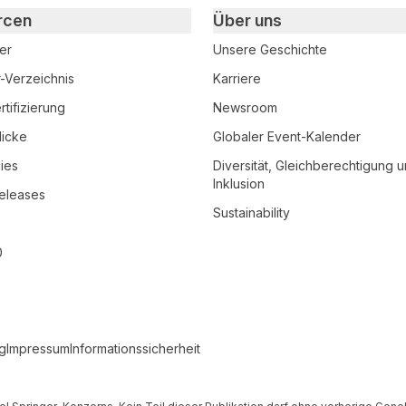
rcen
Über uns
er
Unsere Geschichte
r-Verzeichnis
Karriere
tifizierung
Newsroom
licke
Globaler Event-Kalender
ies
Diversität, Gleichberechtigung 
Inklusion
eleases
Sustainability
0
g
Impressum
Informationssicherheit