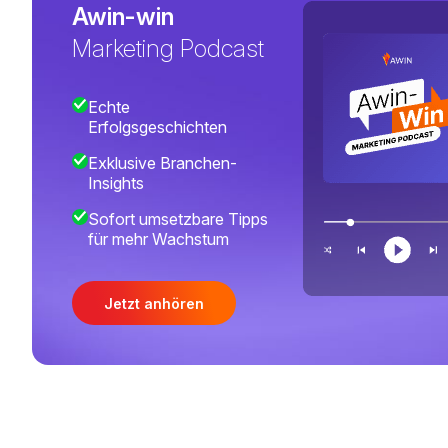
Awin-win
Marketing Podcast
Echte
Erfolgsgeschichten
Exklusive Branchen-
Insights
Sofort umsetzbare Tipps
für mehr Wachstum
Jetzt anhören