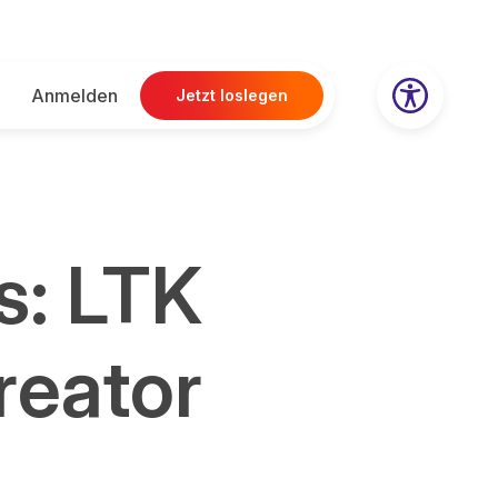
Anmelden
Jetzt loslegen
s: LTK
reator