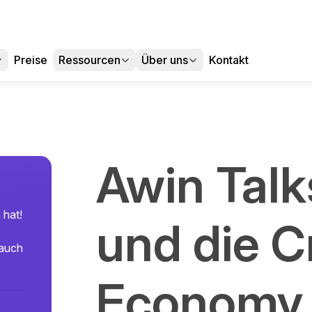
Preise
Ressourcen
Über uns
Kontakt
Awin Talk
 hat!
und die C
 auch
Economy