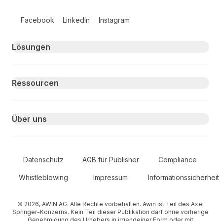
Follow us on social media
Facebook
LinkedIn
Instagram
Primary footer navigation
Lösungen
Ressourcen
Über uns
Secondary Footer Navigation
Datenschutz
AGB für Publisher
Compliance
Whistleblowing
Impressum
Informationssicherheit
© 2026, AWIN AG. Alle Rechte vorbehalten. Awin ist Teil des Axel
Springer-Konzerns. Kein Teil dieser Publikation darf ohne vorherige
Genehmigung des Urhebers in irgendeiner Form oder mit