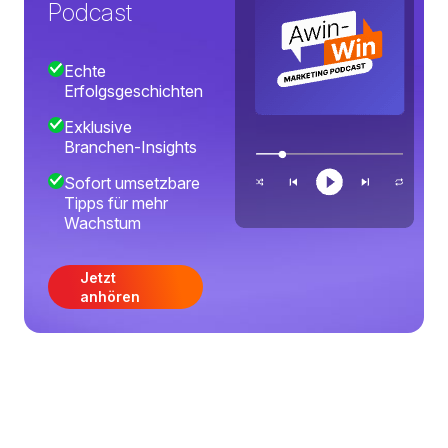
Podcast
Echte
Erfolgsgeschichten
Exklusive
Branchen-Insights
Sofort umsetzbare
Tipps für mehr
Wachstum
Jetzt
anhören