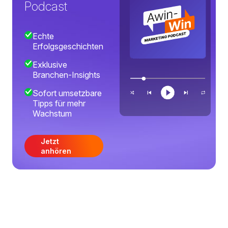
Podcast
Echte
Erfolgsgeschichten
Exklusive
Branchen-Insights
Sofort umsetzbare
Tipps für mehr
Wachstum
Jetzt
anhören