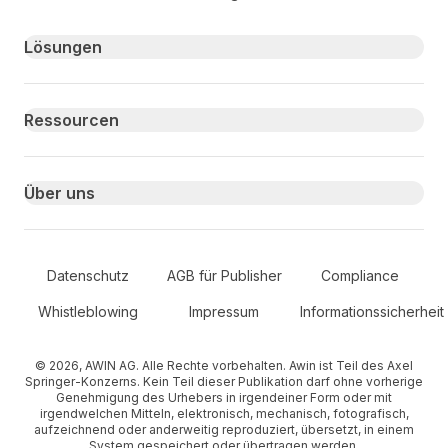
Primary footer navigation
Lösungen
Ressourcen
Über uns
Secondary Footer Navigation
Datenschutz
AGB für Publisher
Compliance
Whistleblowing
Impressum
Informationssicherheit
© 2026, AWIN AG. Alle Rechte vorbehalten. Awin ist Teil des Axel
Springer-Konzerns. Kein Teil dieser Publikation darf ohne vorherige
Genehmigung des Urhebers in irgendeiner Form oder mit
irgendwelchen Mitteln, elektronisch, mechanisch, fotografisch,
aufzeichnend oder anderweitig reproduziert, übersetzt, in einem
System gespeichert oder übertragen werden.