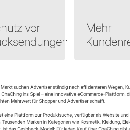
hutz vor
Mehr
ücksendungen
Kundenre
am
Markt suchen Advertiser ständig nach effizienteren Wegen, K
t
ChaChing
ins Spiel – eine innovative eCommerce-Plattform, di
chten Mehrwert für Shopper und Advertiser schafft.
ist eine Plattform zur Produktsuche, verfügbar als Website und
n Tausenden Marken in Kategorien wie Kosmetik, Kleidung, Ele
 ist das Cashback-Modell: Für jeden Kauf über ChaChing gib