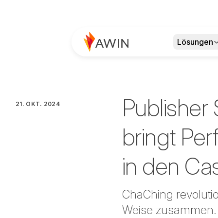
Lösungen
Publisher 
21. OKT. 2024
bringt Pe
in den Ca
ChaChing revoluti
Weise zusammen. M