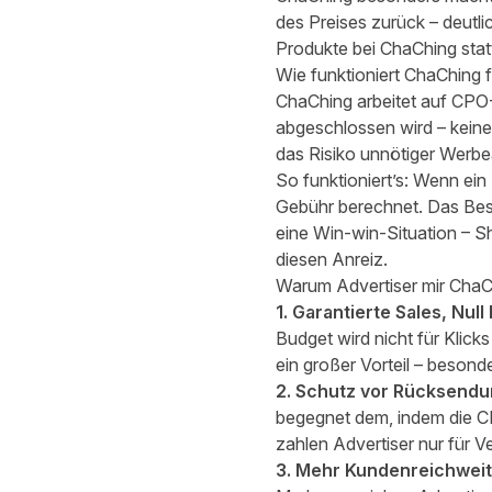
des Preises zurück – deutli
Produkte bei ChaChing stat
Wie funktioniert ChaChing f
ChaChing arbeitet auf CPO-
abgeschlossen wird – keine
das Risiko unnötiger Werb
So funktioniert’s: Wenn ei
Gebühr berechnet. Das Bes
eine Win-win-Situation – S
diesen Anreiz.
Warum Advertiser mir ChaC
1. Garantierte Sales, Null 
Budget wird nicht für Klic
ein großer Vorteil – besonde
2. Schutz vor Rücksend
begegnet dem, indem die CP
zahlen Advertiser nur für V
3. Mehr Kundenreichwei