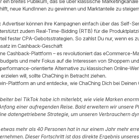
 ein breites Publikum, das sie über klassische Marketingkanäle 
hilft, neue KundInnen zu gewinnen und Marktanteile zu steiger
:
Advertiser können ihre Kampagnen einfach über das Self-Se
nterstützt zudem Real-Time-Bidding (RTB) für die Produktplatz
teil fester CPA-Gebotsstrategien. So zahlst Du nur, wenn es 
Ansatz im Cashback-Geschäft
eine Cashback-Plattform – es revolutioniert das eCommerce-Ma
dgets und mehr Fokus auf die Interessen von Shoppern und A
, performance-orientierte Alternative zu klassischen Online-W
rzielen will, sollte ChaChing in Betracht ziehen.
in-Plattform
an und entdecke, wie ChaChing Dich bei Deinen 
rbeiter bei TikTok habe ich miterlebt, wie viele Marken enorm
nfang einer aufregenden Reise. Bald erweitern wir unsere P
eine datengetriebene Strategie, um unseren Verbrauchern dy
twas mehr als 40 Personen hat in nur einem Jahr mehr errei
ernehmen. Dieser Fortschritt ist das direkte Ergebnis unsere