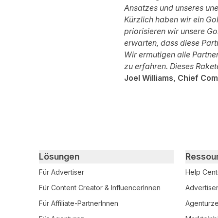
Ansatzes und unseres une
Kürzlich haben wir ein Go
priorisieren wir unsere 
erwarten, dass diese Part
Wir ermutigen alle Partner
zu erfahren. Dieses Raket
Joel Williams, Chief Co
Primary footer navigation
Lösungen
Ressou
Für Advertiser
Help Cent
Für Content Creator & InfluencerInnen
Advertise
Für Affiliate-PartnerInnen
Agenturzer