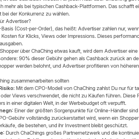
ch mehr als bei typischen Cashback-Plattformen. Das schafft e
t bei der Konkurrenz zu wählen.
ür Advertiser?
Basis (Cost-per-Order), das heißt: Advertiser zahlen nur, wenn
 Kosten für Klicks, Views oder Impressions. Dieses performanc
eausgaben.
n Shopper über ChaChing etwas kauft, wird dem Advertiser eine
ondere: 90% dieser Gebühr gehen als Cashback zurück an de
hopper werden belohnt, und Advertiser profitieren von höher
hing zusammenarbeiten sollten
Risiko:
Mit dem CPO-Modell von ChaChing zahlst Du nur für ta
ks oder Views verschwendet, die nicht zu Käufen führen. Diese 
rs in einer digitalen Welt, in der Werbebudget oft verpufft.
unegn
: Einer der größten Sorgenpunkte für Online-Händler sin
O-Gebühr vollständig zurückerstattet wird, wenn ein Shopper e
erkäufe, die bestehen, und ihr Investment bleibt geschützt.
te
: Durch ChaChings großes Partnernetzwerk und die kontinui