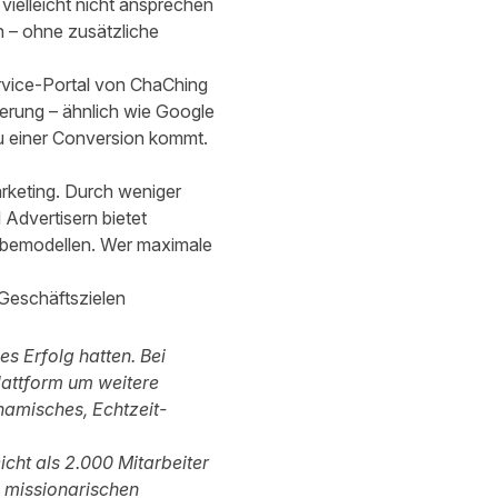
vielleicht nicht ansprechen
n – ohne zusätzliche
rvice-Portal von ChaChing
ierung – ähnlich wie Google
zu einer Conversion kommt.
rketing. Durch weniger
dvertisern bietet
erbemodellen. Wer maximale
Geschäftszielen
es Erfolg hatten. Bei
lattform um weitere
namisches, Echtzeit-
cht als 2.000 Mitarbeiter
s missionarischen