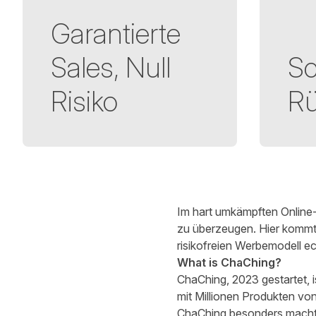
Garantierte
Sales, Null
Sc
Risiko
R
Verfasst von
Robert Davinson
3 Minuten zum Lesen
Im hart umkämpften Online-
zu überzeugen. Hier komm
risikofreien Werbemodell e
What is ChaChing?
ChaChing, 2023 gestartet, 
mit Millionen Produkten vo
ChaChing besonders macht,