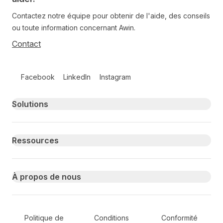
Contactez notre équipe pour obtenir de l'aide, des conseils
ou toute information concernant Awin.
Contact
Follow us on social media
Facebook
LinkedIn
Instagram
Primary footer navigation
Solutions
Ressources
À propos de nous
Secondary Footer Navigation
Politique de
Conditions
Conformité