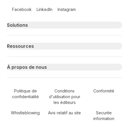
Follow us on social media
Facebook
LinkedIn
Instagram
Primary footer navigation
Solutions
Ressources
À propos de nous
Secondary Footer Navigation
Politique de
Conditions
Conformité
confidentialité
d'utilisation pour
les éditeurs
Whistleblowing
Avis relatif au site
Securite
information