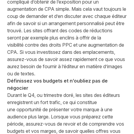
compliqué d’obtenir
de l’exposition
pour un
augmentation de CPA simple.
Mais c
ela vaut
toujours
le
coup de demander et d’en discuter avec chaque éditeur
afin de savoir si un arrangement
personnalisé
peut être
trouvé. Les sites offrant des codes de réductions
seront par exemple plus enclins à offrir
de la
visibilité
contre des droits PPC et une augmentation de
CPA. Si vous investissez dans des emplacements,
assurez-vous de savoir assez rapidement ce que
vous
a
ur
ez besoin de fournir à l’éditeur
en
matière
d’images
ou de textes.
D
éfinissez vos budgets et n’oubliez pas de
négocier
Durant le Q
4,
ou trimestre doré, les sites des éditeurs
enregistrent un fort trafic, ce qui constitue
une
opportunité
de présenter votre marque à une
audience plus large.
Lorsque vous préparez
cette
période, assurez-vous de revoir et de comprendre vos
budgets et vos marges, de savoir quelles offres vous