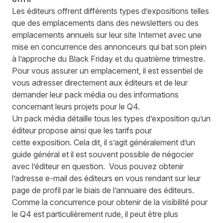
Les éditeurs offrent différents types d’expositions tel
le
s
que des
emplacements dans des newsletters ou des
emplacements annuels sur leur site
I
nternet
avec une
mise en concurrence des annonceurs qui bat son plein
à l’approche du Black Friday et du quatrième trimestre.
Pour vous assurer un emplacement, il est essentiel de
vous adresser directement aux éditeurs et de leur
demander leur pack média ou des informations
concernant leurs projets pour le Q4.
Un
pack média
détaille tous les types d
’exposition
qu’un
éditeur propose ainsi que les tarifs pour
cette
exposition
. Cela dit, il s’agit généralement d’un
guide général et il est souvent possible de négocier
avec l’éditeur en question.
Vous pouvez obtenir
l
’
adresse e-mail
des éditeurs
en vous rendant sur leur
page de profil
par le biais de l
’annuaire des éditeurs.
Comme la c
oncurrence
pour obtenir de l
a visibilité
pour
le Q4 est particulièrement rude,
il
peut être plus