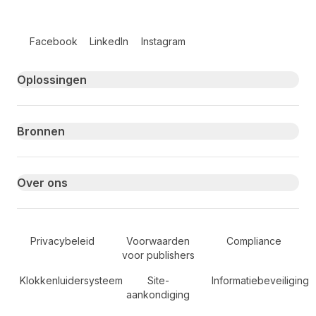
Follow us on social media
Facebook
LinkedIn
Instagram
Primary footer navigation
Oplossingen
Bronnen
Over ons
Secondary Footer Navigation
Privacybeleid
Voorwaarden
Compliance
voor publishers
Klokkenluidersysteem
Site-
Informatiebeveiliging
aankondiging