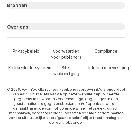
Bronnen
Over ons
Secondary Footer Navigation
Privacybeleid
Voorwaarden
Compliance
voor publishers
Klokkenluidersysteem
Site-
Informatiebeveiliging
aankondiging
© 2026, Awin B.V. Alle rechten voorbehouden. Awin B.V. is onderdeel
van Awin Group.Niets van de op deze website gepubliceerde
gegevens mag worden verveelvoudigd, opgeslagen in een
geautomatiseerd gegevensbestand en/of openbaar worden
gemaakt, in enige vorm of op enige wijze, hetzij elektronisch,
mechanisch, door fotokopieën, opnamen of enige andere manier,
zonder uitdrukkelijke voorafgaande schriftelijke toestemming van
de rechthebbende.