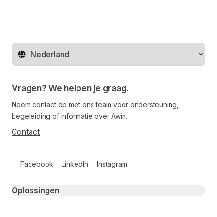
Regio wijzigen
Vragen? We helpen je graag.
Neem contact op met ons team voor ondersteuning,
begeleiding of informatie over Awin.
Contact
Follow us on social media
Facebook
LinkedIn
Instagram
Primary footer navigation
Oplossingen