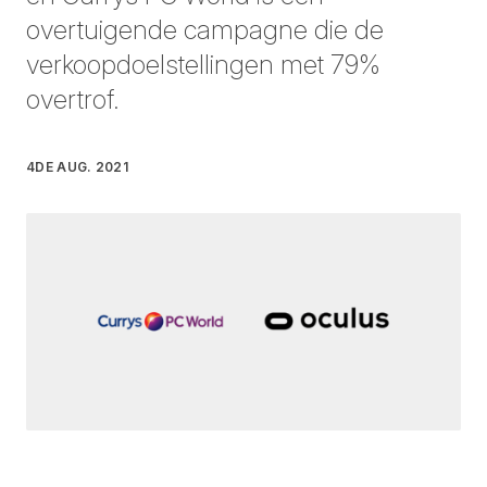
overtuigende campagne die de
verkoopdoelstellingen met 79%
overtrof.
4DE AUG. 2021
Geschreven door
Germana Mitrani
op
3 Minute read