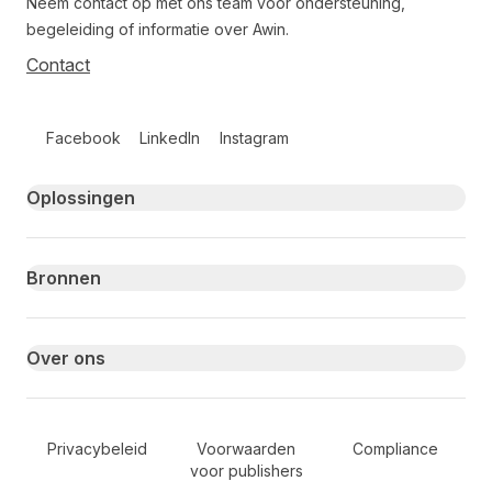
Neem contact op met ons team voor ondersteuning,
begeleiding of informatie over Awin.
Contact
Follow us on social media
Facebook
LinkedIn
Instagram
Primary footer navigation
Oplossingen
Bronnen
Over ons
Secondary Footer Navigation
Privacybeleid
Voorwaarden
Compliance
voor publishers