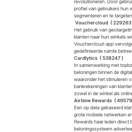
revolutioneren. Door gebru
profiel van gebruikers hun w
segmenteren en te targeten
Vouchercloud
(
229263
Het gebruik van geotargeti
klanten naar hun winkels wi
Vouchercloud-app vervolge
gedefinieerde ruimte betre
Cardlytics
(
538247
)
In samenwerking met topban
beloningen binnen de digita
waaronder het stimuleren v
bankrekeningen van klanten
zowel in de winkel als onlin
Airtime Rewards
(
4957
Een op data gebaseerd klan
grote mobiele netwerken en
Rewards haar leden direct b
beloningssysteem adverteer