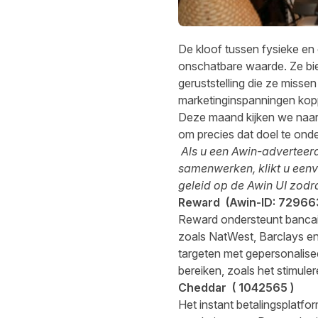
De kloof tussen fysieke en d
onschatbare waarde. Ze bie
geruststelling die ze miss
marketinginspanningen kopp
Deze maand kijken we naar 
om precies dat doel te ond
Als u een Awin-adverteerd
samenwerken, klikt u eenv
geleid op de Awin UI zodra
Reward
(Awin-ID:
72966
Reward ondersteunt bancaire
zoals NatWest, Barclays e
targeten met gepersonalis
bereiken, zoals het stimul
Cheddar
(
1042565
)
Het instant betalingsplatf