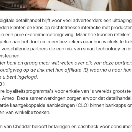
igitale detailhandel blijft voor veel adverteerders een uitdaging
den klanten de kans op rechtstreekse interactie met producte
en in een pure e-commerceomgeving. Maar hoe kunnen retailers 
elen aan het doel om meer bezoekers naar hun winkels te tre
verschillende partners die een mix van smart technology en int
ersteunen.
er bent en graag meer wilt weten over elk van deze partners
oudigweg op de link met hun affiliate-ID, waarna u naar hun
 u bent ingelogd.
3
)
 loyaliteitsprogramma's voor enkele van 's werelds grootste fi
n Amex. Deze samenwerkingen zorgen ervoor dat detailhandel
eerde kaartgekoppelde aanbiedingen (CLO) binnen bankapps om
eren van winkelbezoeken.
orm van Cheddar belooft betalingen en cashback voor consument