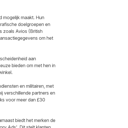
jd mogelijk maakt. Hun
grafische doelgroepen en
 zoals Avios (British
transactiegegevens om het
rscheidenheid aan
 keuze bieden om met hen in
winkel.
diensten en militairen, met
ij verschillende partners en
ijks voor meer dan £30
rnaast biedt het merken de
ry Ads'. Dit stelt klanten