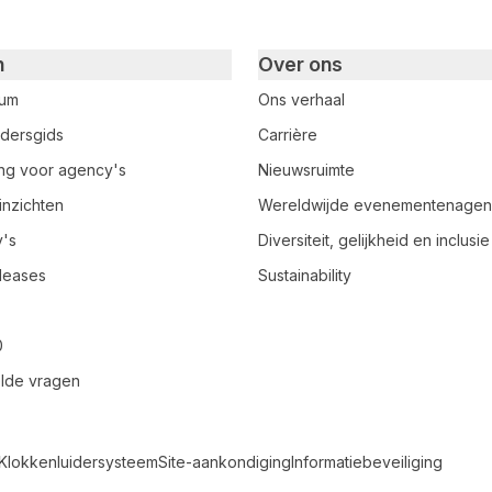
n
Over ons
rum
Ons verhaal
dersgids
Carrière
ring voor agency's
Nieuwsruimte
inzichten
Wereldwijde evenementenage
y's
Diversiteit, gelijkheid en inclusie
leases
Sustainability
0
lde vragen
Klokkenluidersysteem
Site-aankondiging
Informatiebeveiliging