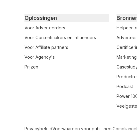
Primary footer navigation
Oplossingen
Bronne
Voor Adverteerders
Helpcent
Voor Contentmakers en influencers
Adverteer
Voor Affiliate partners
Certifice
Voor Agency's
Marketing
Prijzen
Casestud
Productre
Podcast
Power 10
Veelgeste
Secondary Footer Navigation
Privacybeleid
Voorwaarden voor publishers
Compliance