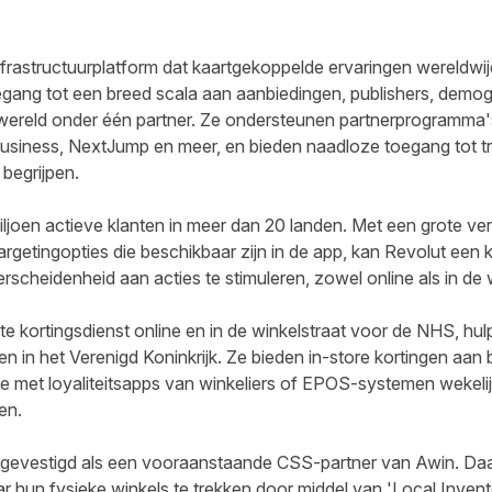
nfrastructuurplatform dat kaartgekoppelde ervaringen wereldwi
egang tot een breed scala aan aanbiedingen, publishers, demo
wereld onder één partner. Ze ondersteunen partnerprogramma's
Business, NextJump en meer, en bieden naadloze toegang tot 
 begrijpen.
ljoen actieve klanten in meer dan 20 landen. Met een grote ve
argetingopties die beschikbaar zijn in de app, kan Revolut een
scheidenheid aan acties te stimuleren, zowel online als in de 
te kortingsdienst online en in de winkelstraat voor de NHS, hulp
en in het Verenigd Koninkrijk. Ze bieden in-store kortingen aan b
tie met loyaliteitsapps van winkeliers of EPOS-systemen wekel
en.
 gevestigd als een vooraanstaande CSS-partner van Awin. Daa
r hun fysieke winkels te trekken door middel van 'Local Invento