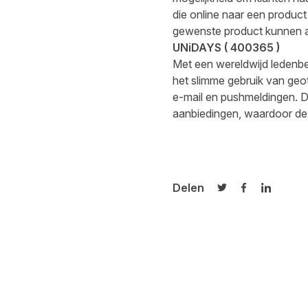
die online naar een product 
gewenste product kunnen 
UNiDAYS
(
400365
)
Met een wereldwijd ledenb
het slimme gebruik van ge
e-mail en pushmeldingen. Di
aanbiedingen, waardoor de 
Delen
Delen op Twitter
Delen op Fa
Delen op