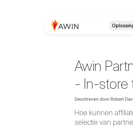
Oplossin
Awin Partn
- In-store 
Geschreven door
Robert Dav
Hoe kunnen affilia
selectie van partn