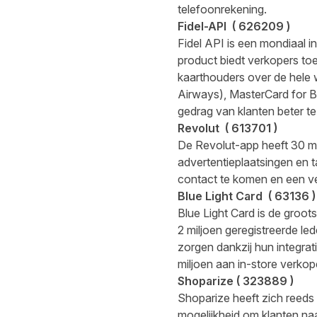
telefoonrekening.
Fidel-API
(
626209
)
Fidel API is een mondiaal i
product biedt verkopers to
kaarthouders over de hele 
Airways), MasterCard for 
gedrag van klanten beter te
Revolut
(
613701
)
De Revolut-app heeft 30 mi
advertentieplaatsingen en t
contact te komen en een ver
Blue Light Card
(
63136
)
Blue Light Card is de groots
2 miljoen geregistreerde led
zorgen dankzij hun integra
miljoen aan in-store verkop
Shoparize
(
323889
)
Shoparize heeft zich reeds
mogelijkheid om klanten naa