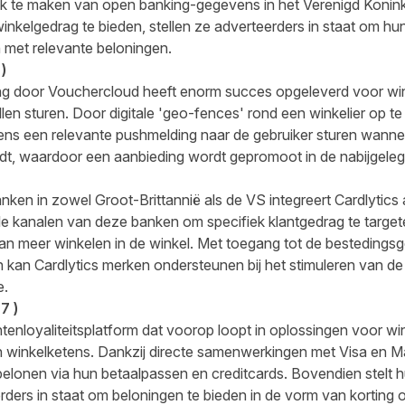
ik te maken van open banking-gegevens in het Verenigd Koninkr
inkelgedrag te bieden, stellen ze adverteerders in staat om hun
 met relevante beloningen.
)
ng door Vouchercloud heeft enorm succes opgeleverd voor win
llen sturen. Door digitale 'geo-fences' rond een winkelier op te
ns een relevante pushmelding naar de gebruiker sturen wanne
edt, waardoor een aanbieding wordt gepromoot in de nabijgeleg
ken in zowel Groot-Brittannië als de VS integreert Cardlytics
le kanalen van deze banken om specifiek klantgedrag te targete
an meer winkelen in de winkel. Met toegang tot de bestedings
 kan Cardlytics merken ondersteunen bij het stimuleren van de
e.
97
)
tenloyaliteitsplatform dat voorop loopt in oplossingen voor wi
 winkelketens. Dankzij directe samenwerkingen met Visa en Ma
elonen via hun betaalpassen en creditcards. Bovendien stelt hu
ders in staat om beloningen te bieden in de vorm van korting 