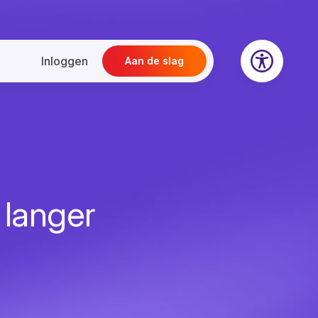
Inloggen
Aan de slag
t langer