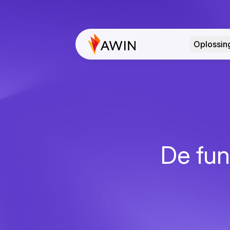
Oplossin
De func