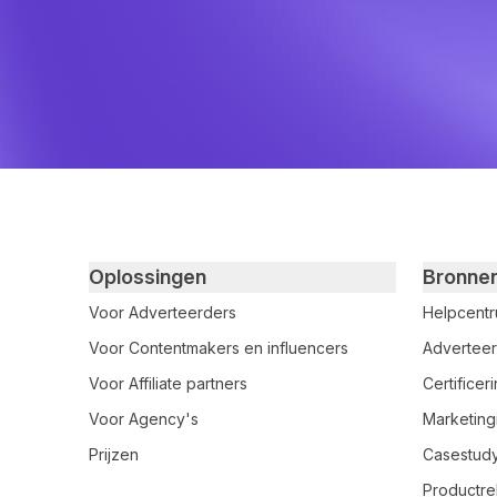
Primary footer navigation
Oplossingen
Bronne
Voor Adverteerders
Helpcent
Voor Contentmakers en influencers
Adverteer
Voor Affiliate partners
Certifice
Voor Agency's
Marketing
Prijzen
Casestud
Productre