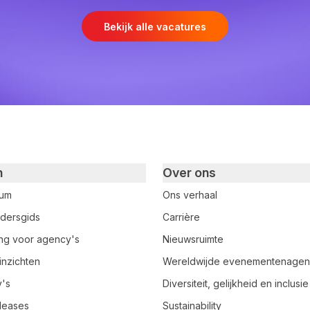
Bekijk alle vacatures
n
Over ons
rum
Ons verhaal
dersgids
Carrière
ring voor agency's
Nieuwsruimte
inzichten
Wereldwijde evenementenage
y's
Diversiteit, gelijkheid en inclusie
leases
Sustainability